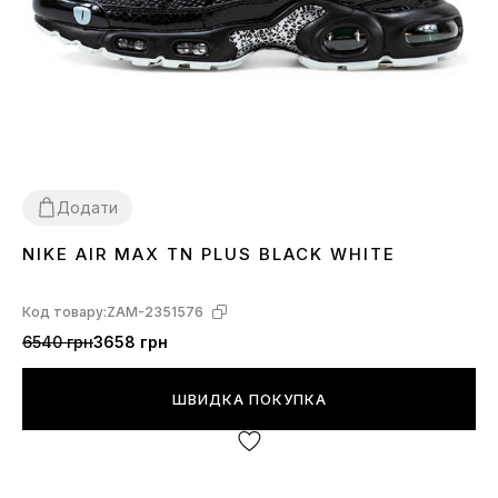
Додати
NIKE AIR MAX TN PLUS BLACK WHITE
41
Код товару:
ZAM-2351576
6540 грн
3658 грн
ШВИДКА ПОКУПКА