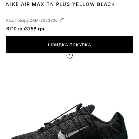
NIKE AIR MAX TN PLUS YELLOW BLACK
41
42
44
Код товару:
ZAM-2353830
6710 грн
3758 грн
ШВИДКА ПОКУПКА