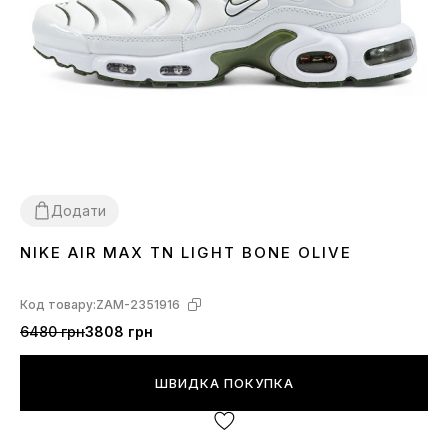
Додати
NIKE AIR MAX TN LIGHT BONE OLIVE
40
41
44
Код товару:
ZAM-2351916
6480 грн
3808 грн
ШВИДКА ПОКУПКА