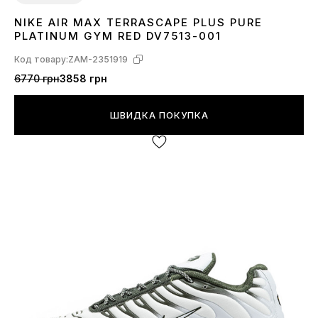
NIKE AIR MAX TERRASCAPE PLUS PURE
42
PLATINUM GYM RED DV7513-001
Код товару:
ZAM-2351919
6770 грн
3858 грн
ШВИДКА ПОКУПКА