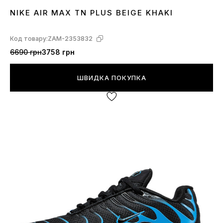
NIKE AIR MAX TN PLUS BEIGE KHAKI
36
37
39
40
Код товару:
ZAM-2353832
6690 грн
3758 грн
ШВИДКА ПОКУПКА