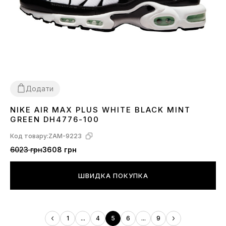
Додати
NIKE AIR MAX PLUS WHITE BLACK MINT
40
41
42
43
44
45
GREEN DH4776-100
Код товару:
ZAM-9223
6023 грн
3608 грн
ШВИДКА ПОКУПКА
1
...
4
5
6
...
9