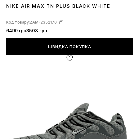
NIKE AIR MAX TN PLUS BLACK WHITE
37
38
40
41
42
43
44
45
Код товару:
ZAM-2352170
6490 грн
3508 грн
ШВИДКА ПОКУПКА