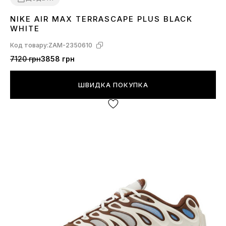
NIKE AIR MAX TERRASCAPE PLUS BLACK
41
42
43
44
WHITE
Код товару:
ZAM-2350610
7120 грн
3858 грн
ШВИДКА ПОКУПКА