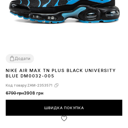
Додати
NIKE AIR MAX TN PLUS BLACK UNIVERSITY
41
42
43
44
45
BLUE DM0032-005
Код товару:
ZAM-2353571
6790 грн
3908 грн
ШВИДКА ПОКУПКА