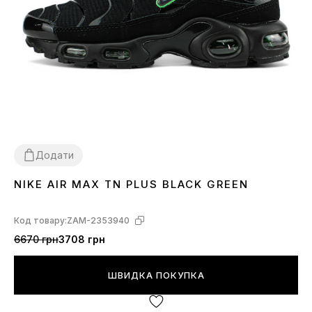
Додати
NIKE AIR MAX TN PLUS BLACK GREEN
43
Код товару:
ZAM-2353940
6670 грн
3708 грн
ШВИДКА ПОКУПКА