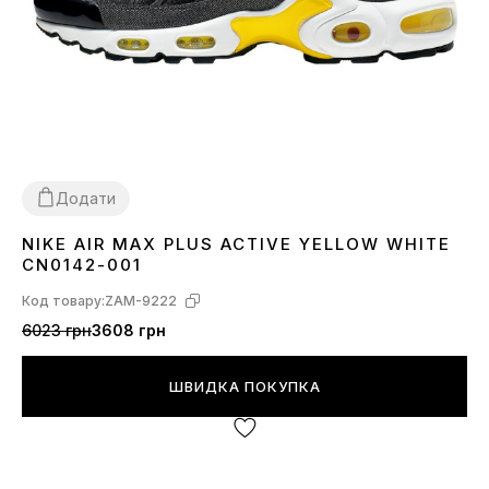
Додати
NIKE AIR MAX PLUS ACTIVE YELLOW WHITE
41
42
44
45
CN0142-001
Код товару:
ZAM-9222
6023 грн
3608 грн
ШВИДКА ПОКУПКА