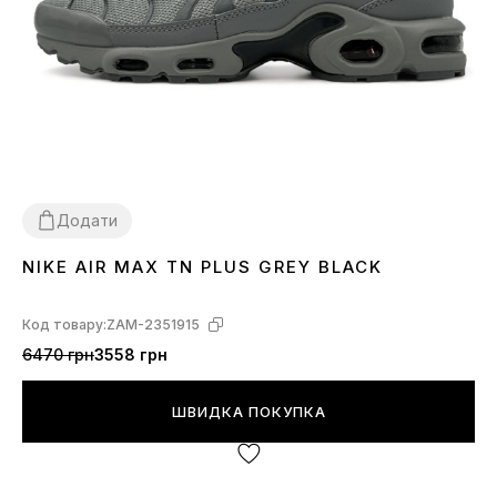
Додати
NIKE AIR MAX TN PLUS GREY BLACK
36
41
42
43
44
45
46
Код товару:
ZAM-2351915
6470 грн
3558 грн
ШВИДКА ПОКУПКА