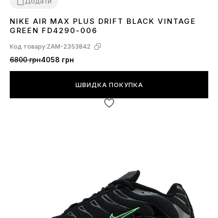
Додати
NIKE AIR MAX PLUS DRIFT BLACK VINTAGE
41
42
43
44
45
GREEN FD4290-006
Код товару:
ZAM-2353842
6800 грн
4058 грн
ШВИДКА ПОКУПКА