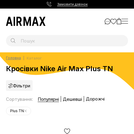
Замовити дзвінок
Головна
Каталог
Кросівки Nike Air Max Plus TN
Фільтри
Дорожчі
Сортування
:
Популярні
Дешевші
Plus TN