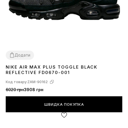
Додати
NIKE AIR MAX PLUS TOGGLE BLACK
41
42
44
REFLECTIVE FD0670-001
Код товару:
ZAM-90162
6020 грн
3908 грн
ШВИДКА ПОКУПКА