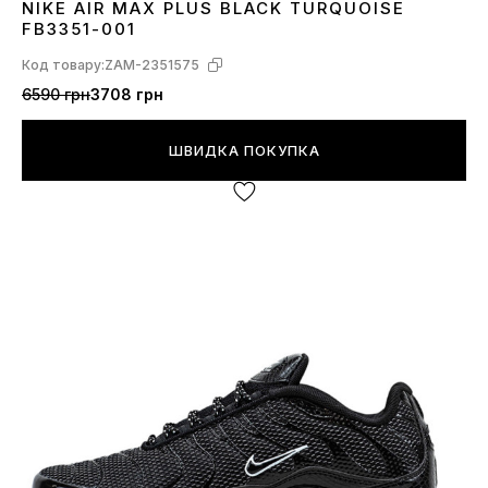
NIKE AIR MAX PLUS BLACK TURQUOISE
42
FB3351-001
Код товару:
ZAM-2351575
6590 грн
3708 грн
ШВИДКА ПОКУПКА