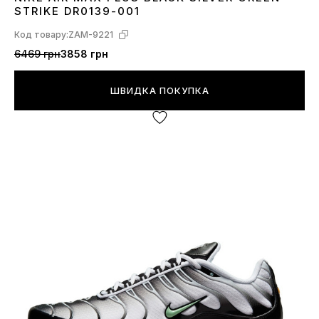
40
41
42
43
44
45
STRIKE DR0139-001
Код товару:
ZAM-9221
6469 грн
3858 грн
ШВИДКА ПОКУПКА