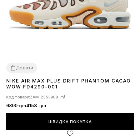
Додати
NIKE AIR MAX PLUS DRIFT PHANTOM CACAO
41
42
43
44
45
WOW FD4290-001
Код товару:
ZAM-2353908
6800 грн
4158 грн
ШВИДКА ПОКУПКА