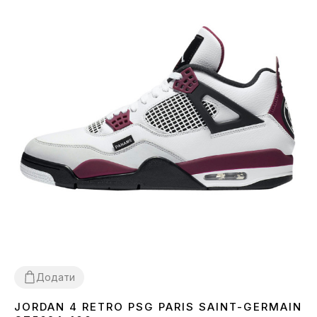
Додати
JORDAN 4 RETRO PSG PARIS SAINT-GERMAIN
41
42
43
44
45