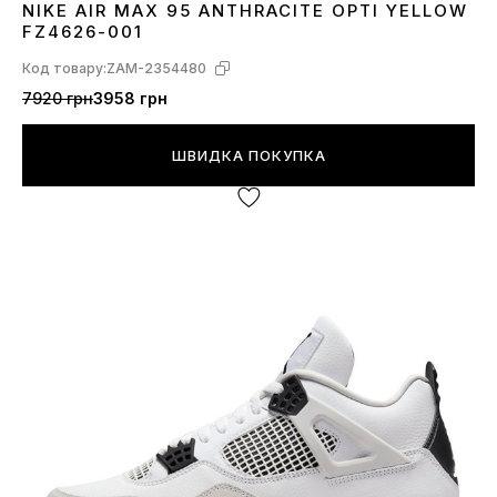
NIKE AIR MAX 95 ANTHRACITE OPTI YELLOW
40
41
42
44
45
FZ4626-001
Код товару:
ZAM-2354480
7920 грн
3958 грн
ШВИДКА ПОКУПКА