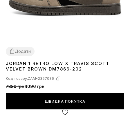
Додати
JORDAN 1 RETRO LOW X TRAVIS SCOTT
40
41
42
45
VELVET BROWN DM7866-202
Код товару:
ZAM-2357036
7330 грн
4096 грн
ШВИДКА ПОКУПКА