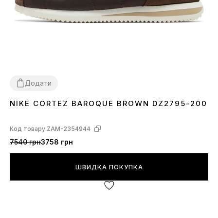
Додати
NIKE CORTEZ BAROQUE BROWN DZ2795-200
36
37
38
39
40
41
42
45
Код товару:
ZAM-2354944
7540 грн
3758 грн
ШВИДКА ПОКУПКА