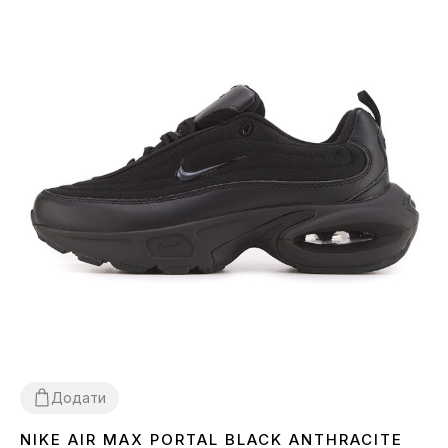
Додати
NIKE AIR MAX PORTAL BLACK ANTHRACITE
36
38
39
40
41
42
43
44
45