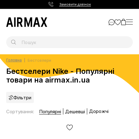
Замовити дзвінок
Головна
Бестселери
Бестселери Nike - Популярні
товари на airmax.in.ua
Фільтри
Дорожчі
Сортування
:
Популярні
Дешевші