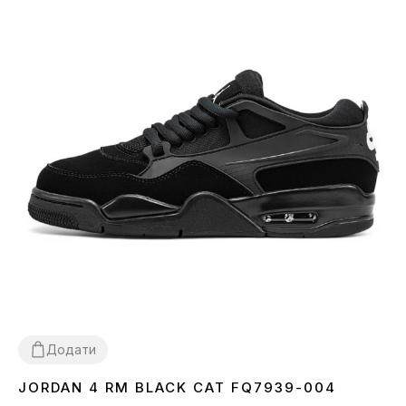
Додати
JORDAN 4 RM BLACK CAT FQ7939-004
41
42
43
44
45