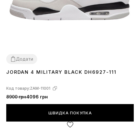
Додати
JORDAN 4 MILITARY BLACK DH6927-111
36
37
38
39
40
41
42
43
44
Код товару:
ZAM-11001
8900 грн
4096 грн
ШВИДКА ПОКУПКА