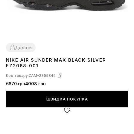
Додати
NIKE AIR SUNDER MAX BLACK SILVER
41
FZ2068-001
Код товару:
ZAM-2355845
6870 грн
4008 грн
ШВИДКА ПОКУПКА