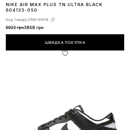
NIKE AIR MAX PLUS TN ULTRA BLACK
36
37
38
39
40
41
42
43
44
45
604133-050
Код товару:
ZAM-90019
5922 грн
3858 грн
ШВИДКА ПОКУПКА