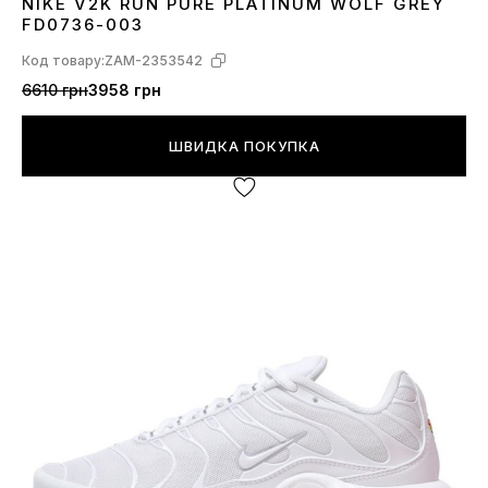
NIKE V2K RUN PURE PLATINUM WOLF GREY
36
37
38
39
40
41
42
43
44
FD0736-003
Код товару:
ZAM-2353542
6610 грн
3958 грн
ШВИДКА ПОКУПКА