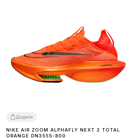
Додати
NIKE AIR ZOOM ALPHAFLY NEXT 2 TOTAL
36
37
38
39
40
41
44
ORANGE DN3555-800