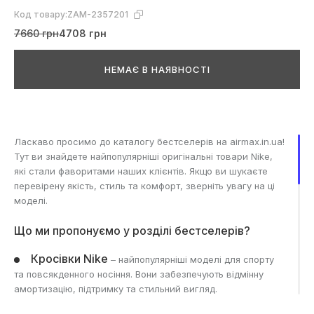
Код товару:
ZAM-2357201
7660 грн
4708 грн
НЕМАЄ В НАЯВНОСТІ
Ласкаво просимо до каталогу бестселерів на airmax.in.ua!
Тут ви знайдете найпопулярніші оригінальні товари Nike,
які стали фаворитами наших клієнтів. Якщо ви шукаєте
перевірену якість, стиль та комфорт, зверніть увагу на ці
моделі.
Що ми пропонуємо у розділі бестселерів?
Кросівки Nike
– найпопулярніші моделі для спорту
та повсякденного носіння. Вони забезпечують відмінну
амортизацію, підтримку та стильний вигляд.
Одяг Nike
– Футболки, спортивні костюми, шорти та