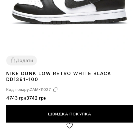
Додати
NIKE DUNK LOW RETRO WHITE BLACK
36
37
38
39
40
41
42
43
44
45
DD1391-100
Код товару:
ZAM-11027
4743 грн
3742 грн
ШВИДКА ПОКУПКА