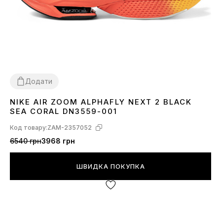
Додати
NIKE AIR ZOOM ALPHAFLY NEXT 2 BLACK
36
37
38
39
40
45
SEA CORAL DN3559-001
Код товару:
ZAM-2357052
6540 грн
3968 грн
ШВИДКА ПОКУПКА