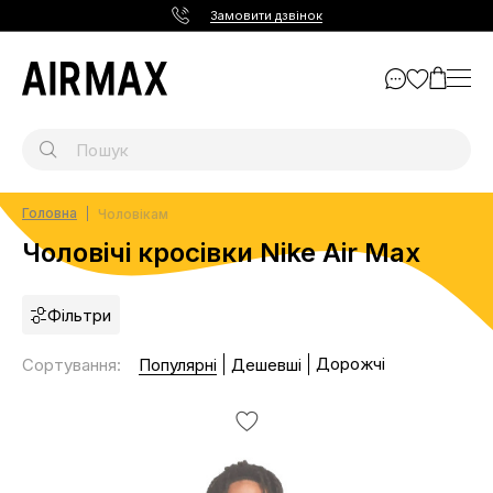
Замовити дзвінок
Головна
Чоловікам
Чоловічі кросівки Nike Air Max
Фільтри
Дорожчі
Сортування
:
Популярні
Дешевші