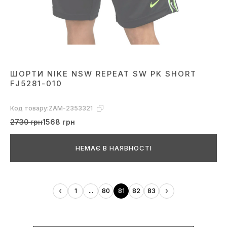
ШОРТИ NIKE NSW REPEAT SW PK SHORT
FJ5281-010
Код товару:
ZAM-2353321
2730 грн
1568 грн
НЕМАЄ В НАЯВНОСТІ
1
...
80
81
82
83