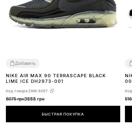
Добавить
NIKE AIR MAX 90 TERRASCAPE BLACK
NI
36
40
41
42
43
44
45
3
LIME ICE DH2973-001
00
Код товара:
ZAM-9267
Код
6075 грн
3888 грн
516
БЫСТРАЯ ПОКУПКА