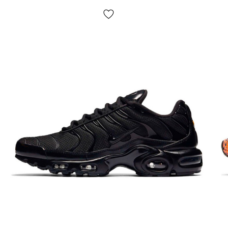
Доставка/оплата?
Кроссовки доставляются
через "Новую почту"
наложкой.
Среднее время доставки нашего магазина
1-3 дня.
Самовывоза нет! Оплата производится
после примерки обуви
, иногда мы можем попросить
незначительную предоплату
(например — товара нет в
наличии у нас на складе, но есть у партнеров)
. Если
вам не подойдет что-нибудь, просто оставьте
посылку и не покупайте ее, это абсолютно бесплатно.
Товар
подлежит обмену и возврату
(см. условия на
стр. «Оплата»).