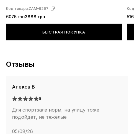
Код товара:
ZAM-9267
Код
6075 грн
3888 грн
516
БЫСТРАЯ ПОКУПКА
Отзывы
Алекса В
5
Для спортзала норм, на улицу тоже
подойдет, не тяжёлые
05/08/26