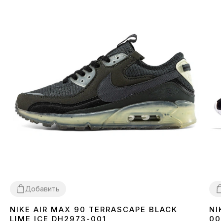
Добавить
NIKE AIR MAX 90 TERRASCAPE BLACK
NI
36
40
41
42
43
44
45
3
LIME ICE DH2973-001
00