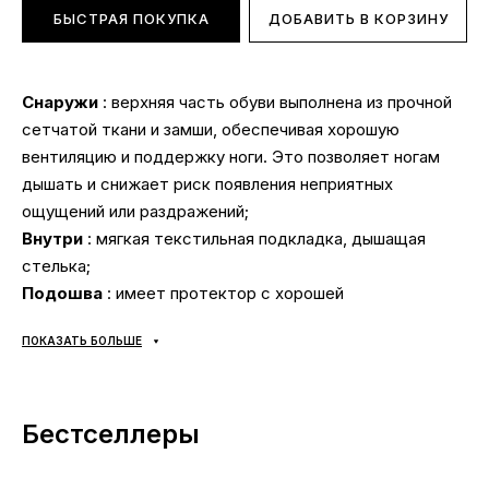
БЫСТРАЯ ПОКУПКА
ДОБАВИТЬ В КОРЗИНУ
Снаружи
: верхняя часть обуви выполнена из прочной
сетчатой ткани и замши, обеспечивая хорошую
вентиляцию и поддержку ноги. Это позволяет ногам
дышать и снижает риск появления неприятных
ощущений или раздражений;
Внутри
: мягкая текстильная подкладка, дышащая
стелька;
Подошва
: имеет протектор с хорошей
сцепляемостью и износостойкостью, что делает их
ПОКАЗАТЬ БОЛЬШЕ
пригодными для использования на разных
поверхностях. Они обеспечивают стабильность и
поддержку стопы, что особенно важно при
Бестселлеры
интенсивных тренировках или длительных пробежках;
Сезонность
: универсальная;
Производитель
: Вьетнам.