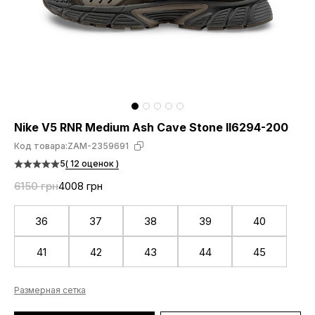
Nike V5 RNR Medium Ash Cave Stone II6294-200
Код товара:
ZAM-2359691
5
( 12 оценок )
6150 грн
4008 грн
36
37
38
39
40
41
42
43
44
45
Размерная сетка