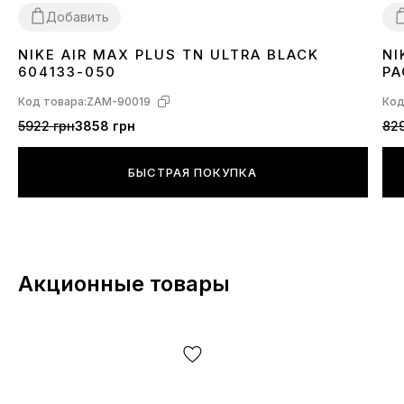
Добавить
NIKE AIR MAX PLUS TN ULTRA BLACK
NI
36
37
38
39
40
41
42
43
44
45
3
604133-050
PA
Код товара:
ZAM-90019
Код
5922 грн
3858 грн
829
БЫСТРАЯ ПОКУПКА
Акционные товары