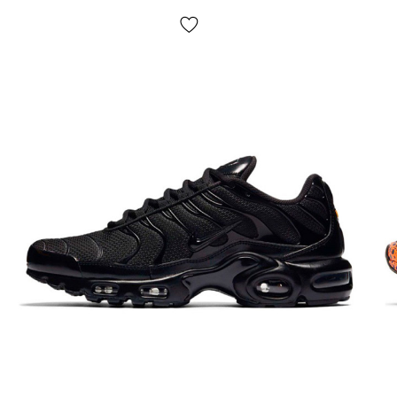
ВНЕШНИЙ ВИД:
классика и надежность, абсолютно
износоустойчивая кожа и прочная строчка, обувь не
прихотлива в уходе и крайне надежна. Подойдет под
любой гардероб и отличается повышенным
комфортом. Усовершенствованный дизайн и
улучшенное качество делают спектр применения air
force еще более широким — и для спорта, и для
ежедневного использования, и для баскетбола и для
скейтбординга, как для мужчин так и для женщин, для
молодых и для людей в возрасте — эти форсы реально
лучшие.
ЧТО КАСАЕТСЯ АМОРТИЗАЦИИ :
современная
подошва с более удобным подъёмом, внутри которой
скрывается классическая система амортизации air-
sole (воздушная капсула инструктирована в
промежуточную подошву между подметкой и