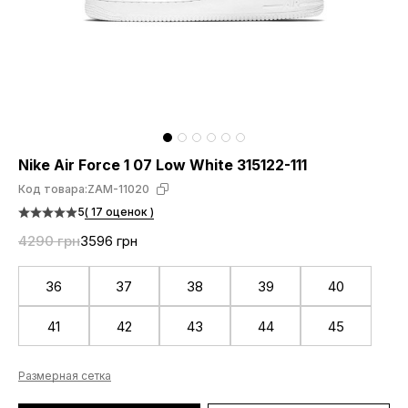
Nike Air Force 1 07 Low White 315122-111
Код товара:
ZAM-11020
5
( 17 оценок )
4290 грн
3596 грн
36
37
38
39
40
41
42
43
44
45
Размерная сетка