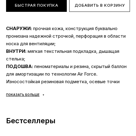
БЫСТРАЯ ПОКУПКА
ДОБАВИТЬ В КОРЗИНУ
СНАРУЖИ:
прочная кожа, конструкция буквально
пронизана надежной строчкой, перфорация в области
носка для вентиляции;
ВНУТРИ:
мягкая текстильная подкладка, дышащая
стелька;
ПОДОШВА:
пеноматериалы и резина, скрытый баллон
для амортизации по технологии Air Force.
Износостойкая резиновая подметка, осевые точки
Pivot (круглый узор на подошве) — для удобного
ПОКАЗАТЬ БОЛЬШЕ
разворота вокруг носка или пятки в любом
направлении. Надежно прошито для дополнительно
прочности;
Бестселлеры
СЕЗОННОСТЬ:
универсальная;
ПРОИЗВОДИТЕЛЬ:
Вьетнам.