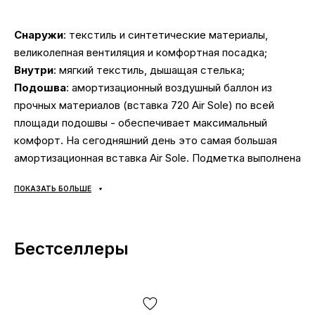
Снаружи
: текстиль и синтетические материалы,
великолепная вентиляция и комфортная посадка;
Внутри
: мягкий текстиль, дышащая стелька;
Подошва
: амортизационный воздушный баллон из
прочных материалов (вставка 720 Air Sole) по всей
площади подошвы - обеспечивает максимальный
комфорт. На сегодняшний день это самая большая
амортизационная вставка Air Sole. Подметка выполнена
из износостойкой резины - обеспечит долговечность и
ПОКАЗАТЬ БОЛЬШЕ
прекрасное сцепление с дорожным покрытием. Обувь
идеально подойдет для бега, долгих пеших прогулок,
физических нагрузок и занятий спортом;
Бестселлеры
Сезонность
: весна/лето/осень;
Производитель
: Вьетнам;
Мы очень ценим Ваше время и собрали подборку
самых распространенных вопросов и ответы на них: