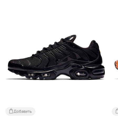
Доставка/оплата?
Кроссовки аир макс доставляются
через «Новую
Почту» наложенным платежом.
Среднее время
доставки нашего магазина 1–3 дня.
Самовывоз не
предусмотрен! Оплата происходит после
примерки
обуви, иногда мы можем попросить о
незначительной предоплате
(к примеру — товара нет в
наличии на нашем складе, но есть у партнеров).
Если
Вам не подойдет что-либо, просто оставьте посылку и
не покупайте ее, это абсолютно бесплатно. Товар
подлежит обмену и возврату
(см. условия на стр.
«Оплата»).
Добавить
Размерная сетка?