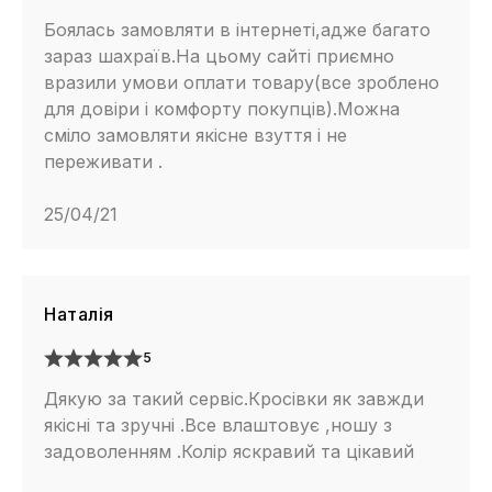
Подойдет ли эта модель для спортивных занятий?
Боялась замовляти в інтернеті,адже багато
Безусловно! Что касается надежности — тут тоже
зараз шахраїв.На цьому сайті приємно
обо всем позаботились инженеры, не стоит
вразили умови оплати товару(все зроблено
волноваться за сохранность баллона, материалы
для довіри і комфорту покупців).Можна
подметки очень прочные, распределение веса
сміло замовляти якісне взуття і не
продумано до мелочей, достаточно не наступать на
переживати .
откровенно торчащие из земли острые предметы,
например саморезы/гвозди — и Вашему баллону не
25/04/21
грозит абсолютно ничего!
Наталія
5
Дякую за такий сервіс.Кросівки як завжди
якісні та зручні .Все влаштовує ,ношу з
задоволенням .Колір яскравий та цікавий