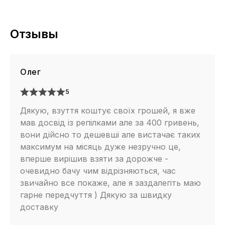
дополнительную фиксацию обуви на ноге спортсмена.
Отзывы
Подойдут ли air vapormax для спорта?
Эти кроссовки прекрасно подойдут для любых
Олег
спортивных нагрузок, в том числе бег и фитнес.
5
Дякую, взуття коштує своїх грошей, я вже
мав досвід із репілками але за 400 гривень,
Это сеточка? Ноги не потеют?
вони дійсно то дешевші але вистачає таких
Модель vapormax выполнена из высокотехнологичных
максимум на місяць дуже незручно це,
текстильных материалов, во главу угла была
вперше вирішив взяти за дорожче -
очевидно бачу чим відрізняються, час
поставлена вентиляция, снижение веса и комфортная
звичайно все покаже, але я заздалегіть маю
посадка. Иными словами — вентиляция прекрасная,
гарне передчуття ) Дякую за швидку
ноги не будут потеть.
доставку