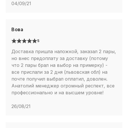
04/09/21
Баллоны крепкие?
Более чем, пробить их без помощи острых предметов
практически невозможно. Для адекватной работы
Вова
эффекта амортизации Ваш вес может быть в пределах
до 120 кг. Даже если Вы вдруг наступите на какой-то
5
штырь или гвоздь и пробьете баллон — существуют
Доставка пришла наложкой, заказал 2 пары,
сервисы по ремонту, помните — это НЕ
но внес предоплату за доставку (потому
ГАРАНТИЙНЫЙ СЛУЧАЙ.
что 2 пары брал на выбор на примерку) -
все прислали за 2 дня (львовская обл) на
почте получил выбрал оплатил, доволен.
Кроссовки легкие?
Анатолий менеджер огромный респект, все
профессионально и на высшем уровне!
Vapormax это одни из самых легких кроссовок в
линейке.
26/08/21
Говоря о революционных технологиях в мире