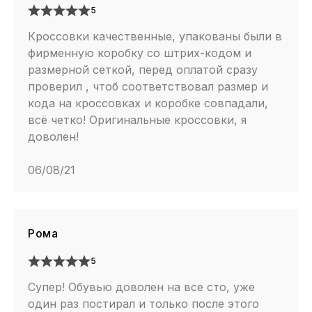
5
выбор материалов — от влагостойких моделей до
легеньких flyknit вариантов. Более броским дизайном
Кроссовки качественные, упакованы были в
отличается модель Air Vapormax Plus. Их можно
фирменную коробку со штрих-кодом и
назвать более гражданскими, синтетические
размерной сеткой, перед оплатой сразу
проверил , чтоб соответствовал размер и
материалы и мягкая ткань в сочетании с
кода на кроссовках и коробке совпадали,
незафиксированным «каркарсом» (точно как у
всё четко! Оригинальные кроссовки, я
легендарных моделей конца прошлого века) — все
доволен!
ради легкости и комфорта, ведь это визитная карточка
модели. Накладки из резины в зонах повышенной
06/08/21
нагрузки, для защиты носка от ударов и фиксации
пятки. В целом, фундаментальной разницы между
этими моделями нет — можно сделать выбор
опираясь лишь на эстетические убеждения и вкусы.
Рома
5
Супер! Обувью доволен на все сто, уже
один раз постирал и только после этого