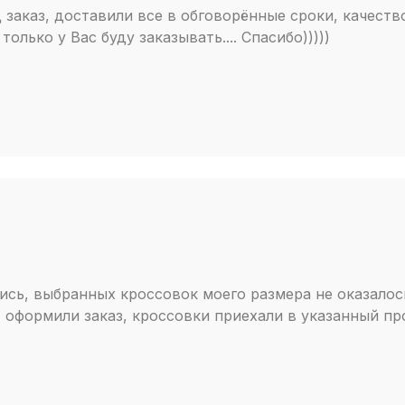
Vapormax —
 заказ, доставили все в обговорённые сроки, качест
основной в
только у Вас буду заказывать.... Спасибо)))))
полный конт
максимальн
каждом шаге
из многочи
накладками
стопе и обр
распределя
баллонов. И
прогулок. К
спортивный 
ись, выбранных кроссовок моего размера не оказалос
фиксация п
, оформили заказ, кроссовки приехали в указанный пр
которые при
пятки, и ш
моделей до 
дизайном от