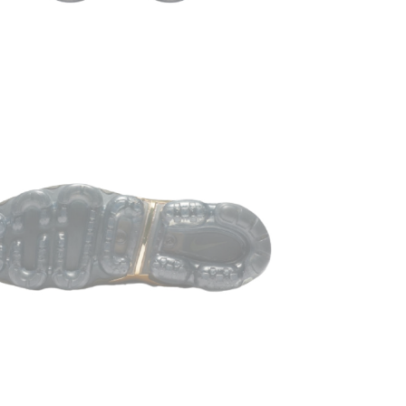
Сезонност
Производи
Мы очень ц
распростра
Доставка/
Кроссовки 
наложенны
магазина 1–
происходит
попросить 
товара нет в
Если Вам не
не покупайт