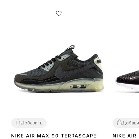
Добавить
Добави
NIKE AIR MAX 90 TERRASCAPE
NIKE AIR
36
40
41
42
43
44
45
36
37
38
39