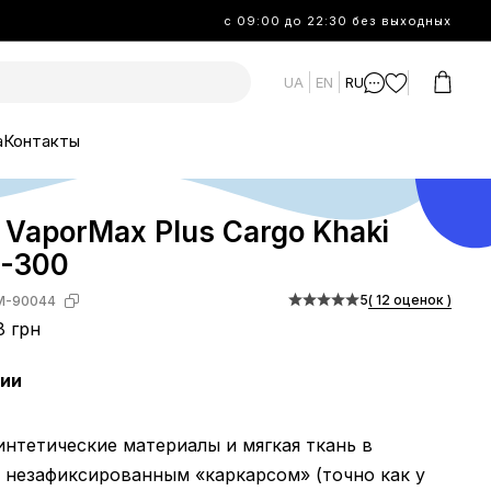
с 09:00 до 22:30 без выходных
UA
EN
RU
а
Контакты
r VaporMax Plus Cargo Khaki
-300
5
( 12 оценок )
M-90044
8 грн
чии
синтетические материалы и мягкая ткань в
 незафиксированным «каркарсом» (точно как у