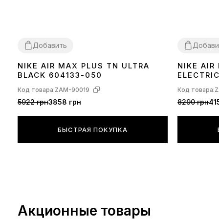
Добавить
Добави
NIKE AIR MAX PLUS TN ULTRA
NIKE AI
36
37
38
39
40
41
42
43
44
45
36
37
38
39
BLACK 604133-050
ELECTRI
Код товара:
ZAM-90019
Код товара:
Z
5922 грн
3858 грн
8290 грн
41
БЫСТРАЯ ПОКУПКА
Акционные товары