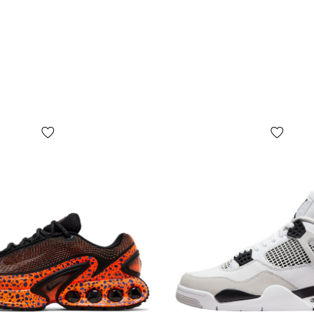
обмену и в
Размерная 
В веду бол
использова
сетка. Для 
измерить Ва
«Определит
сантиметра
Как понять
Большинств
вкусовых п