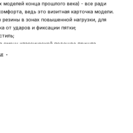
 моделей конца прошлого века) - все ради
комфорта, ведь это визитная карточка модели.
 резины в зонах повышенной нагрузки, для
а от ударов и фиксации пятки;
кстиль;
на смену классической подошве пришла
Air Vapormax - амортизационная вставка
ШЕ
ямо к основной верхней части кроссовка, тем
ечивая полный контакт со стопой. Благодаря
игается максимальная амортизация и пружинящий
каждом шаге. Ведь нагрузка передается
т одного из многочисленных выступов подошвы
х накладками из прочной резины) через
аллоны к стопе и обратно. Таким образом
еально распределяется благодаря большому кол-
мых баллонов. Идеальная обувь для спорта, бега