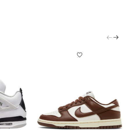
озврату
(см. условия на стр. «Оплата»).
сетка?
ьшого ассортимента обуви и для простоты
ния на сайте представлена обобщенная размерная
подбора размера конкретной модели следует
шу стопу согласно инструкций на стр.
ь размер» и далее выбирать размер по
м — это самый точный способ.
 где мужское, а где женское?
о моделей — унисекс, выбирайте исходя из
редпочтений и размера (длины) Вашей стопы.