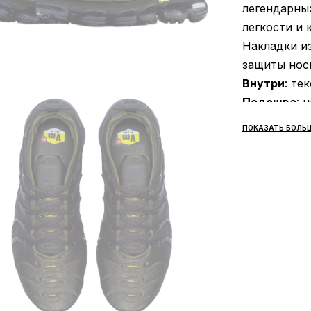
легендарных
легкости и 
Накладки из
защиты носк
Внутри
: те
Подошва
: 
технология 
ПОКАЗАТЬ БОЛЬ
крепится пр
самым обесп
этому дост
эффект при 
прямиком о
(укрепленны
воздушные б
нагрузка ид
ву независи
и прогулок;