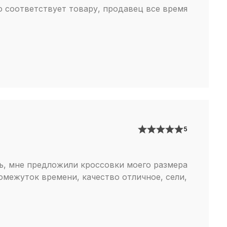
 амортизационная вставка крепится прямо к
во соответствует товару, продавец все время
ерхней части кроссовка, тем самым обеспечивая
акт со стопой. Благодаря этому достигается
ая амортизация и пружинящий эффект при
. Ведь нагрузка передается прямиком от одного
сленных выступов подошвы (укрепленных
 из прочной резины) через воздушные баллоны к
атно. Таким образом нагрузка идеально
ется благодаря большому кол-ву независимых
деальная обувь для спорта, бега и длительных
5
россовки Air Vapormax это уже настоящий
снаряд, особенно если речь идет о беге. Тут и
ь, мне предложили кроссовки моего размера
ятки, и полностью интегрированные шнурки,
омежуток времени, качество отличное, сели,
 затяжке обтягивают ногу от самой стопы и
ирокий выбор материалов — от влагостойких
легеньких flyknit вариантов. Более броским
личается модель Air Vapormax Plus. Их можно