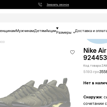
Заказать звонок
енщинам
Мужчинам
Детям
Акции
Доставка и оплат
Размеры
-300
Nike Ai
924453
Код товара:
ZA
5193 грн
355
Нет в нали
Снаружи
: 
сочетании с