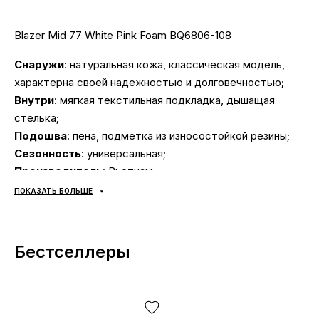
Blazer Mid 77 White Pink Foam BQ6806-108
Снаружи
: натуральная кожа, классическая модель,
характерна своей надежностью и долговечностью;
Внутри
: мягкая текстильная подкладка, дышащая
стелька;
Подошва
: пена, подметка из износостойкой резины;
Сезонность
: универсальная;
Производитель
: Вьетнам;
Мы очень ценим Ваше время и собрали подборку
ПОКАЗАТЬ БОЛЬШЕ
самых распространенных вопросов и ответы на них:
Бестселлеры
Доставка/оплата?
Кроссовки доставляются
через «Новую Почту»
наложенным платежом.
Среднее время доставки