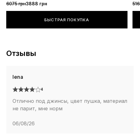
6075 грн
3888 грн
516
БЫСТРАЯ ПОКУПКА
Отзывы
lena
4
Отлично под джинсы, цвет пушка, материал
не парит, мне норм
06/08/26