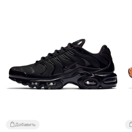
нашего магазина 1–3 дня.
Самовывоз не
предусмотрен! Оплата происходит после
примерки
обуви, иногда мы можем попросить о
незначительной предоплате
(к примеру — товара нет в
наличии на нашем складе, но есть у партнеров).
Если
Вам не подойдет что-либо, просто оставьте посылку и
не покупайте ее, это абсолютно бесплатно.
Товар
подлежит обмену и возврату
(см. условия на
стр. «Оплата»).
Размерная сетка?
В веду большого ассортимента обуви и для простоты
использования на сайте представлена обобщенная
размерная сетка. Для подбора размера конкретной
модели следует измерить Вашу стопу согласно
Добавить
инструкций на стр. «Определить размер» и далее