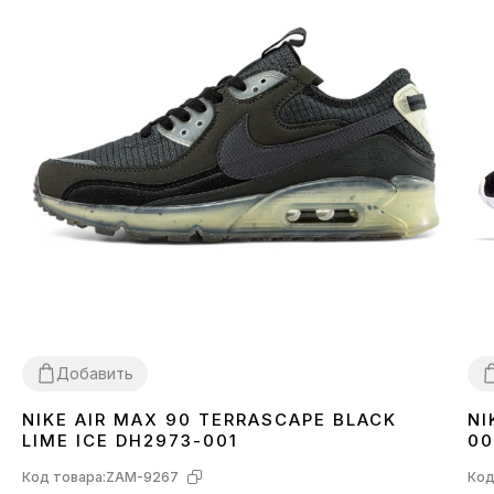
Добавить
NIKE AIR MAX 90 TERRASCAPE BLACK
NI
36
40
41
42
43
44
45
3
LIME ICE DH2973-001
00
Код товара:
ZAM-9267
Код