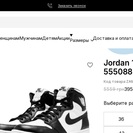
Заказать звонок
енщинам
Мужчинам
Детям
Акции
Доставка и оплат
Размеры
Jordan 
555088
Код товара:
ZAM
5559 грн
395
Выберите р
36