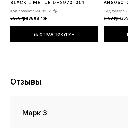
BLACK LIME ICE DH2973-001
AH8050-
Код товара:
ZAM-9267
Код товара:
Z
6075 грн
3888 грн
5169 грн
355
БЫСТРАЯ ПОКУПКА
Отзывы
Марк З