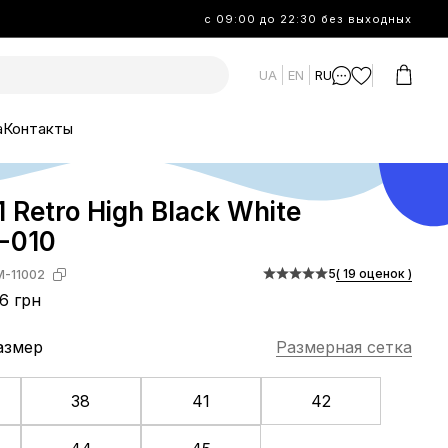
с 09:00 до 22:30 без выходных
UA
EN
RU
а
Контакты
1 Retro High Black White
-010
5
( 19 оценок )
-11002
6 грн
азмер
Размерная сетка
38
41
42