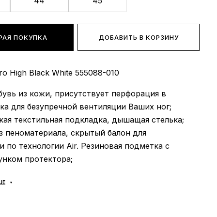
44
45
РАЯ ПОКУПКА
ДОБАВИТЬ В КОРЗИНУ
ro High Black White 555088-010
обувь из кожи, присутствует перфорация в
ка для безупречной вентиляции Ваших ног;
гкая текстильная подкладка, дышащая стелька;
из пеноматериала, скрытый балон для
 по технологии Air. Резиновая подметка с
унком протектора;
ь
: универсальная;
ШЕ
тель
: Вьетнам;
аложка «Новая Почта», доставка кроссовок
ро за 1-2 дня.
Самовывоза НЕТ
;