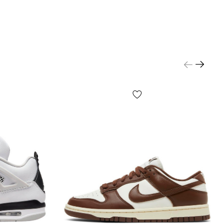
ь размер», либо кликните на кнопку «Определить
ава на экране). Затем воспользуйтесь
 меню «Размер обуви» любого понравившегося
 где у каждого размера указано сколько
в по длине стопы. Для 100% гарантии можно
 что указано на бирках Вашей обуви. Это
 должны быть кроссовки, а смотреть стоит на
ожет маркироваться как JAPAN или CM) - в этой
 указано в мм либо в см длина стельки Вашей
правило - это самый крайний справа размер на
овок. Кроме этого, следует обратить внимание
е EUR (может маркироваться как FR) и USA
кируется как US) размеры указаны на Ваших
.
тоги, для правильного определения размера