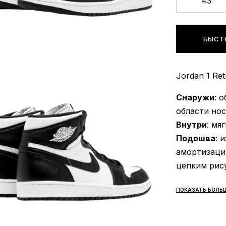
43
БЫСТ
Jordan 1 Ret
Снаружи
: 
области нос
Внутри
: мя
Подошва
: 
амортизации
цепким рис
Сезонност
ПОКАЗАТЬ БОЛЬ
Производи
Доставка:
н
Джордан Рет