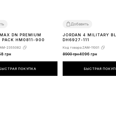
кроссовок 
ть
Добавить
Измерить д
«Определит
R MAX DN PREMIUM
JORDAN 4 MILITARY B
40
41
42
43
44
45
36
37
38
39
40
41
42
43
44
C PACK HM0811-900
DH6927-111
Внимательн
кроссовок: 
AM-2355082
Код товара:
ZAM-11001
58 грн
8900 грн
4096 грн
Не рекомен
допустить 
Помните - н
БЫСТРАЯ ПОКУПКА
БЫСТРАЯ ПОКУ
женщинам н
мальчишкам
никакой кр
стопы. Что 
индивидуал