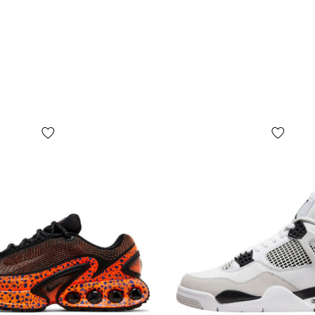
«Определит
размер» спр
выпадающим
Вам Jordan,
сантиметро
посмотреть,
обязательно
графу JP (м
графе будет
обуви. Как 
бирке кросс
на то, каки
(иногда мар
кроссовках
Подведем и