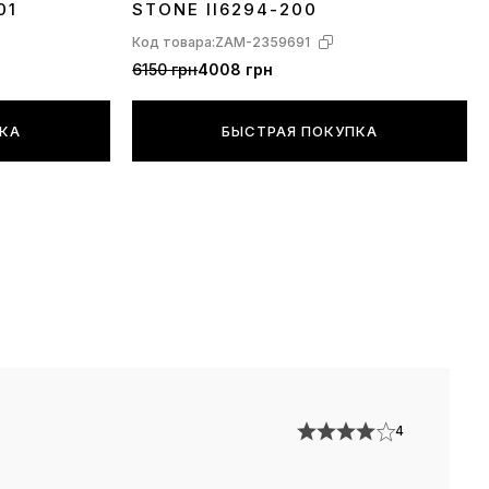
01
STONE II6294-200
Код товара:
ZAM-2359691
6150 грн
4008 грн
ПКА
БЫСТРАЯ ПОКУПКА
4