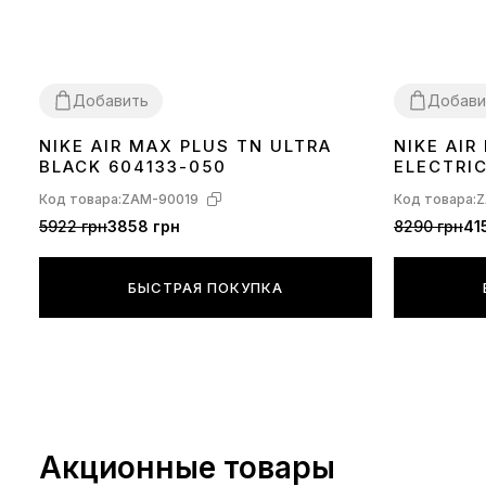
Добавить
Добави
NIKE AIR MAX PLUS TN ULTRA
NIKE AI
36
37
38
39
40
41
42
43
44
45
36
37
38
39
BLACK 604133-050
ELECTRI
Код товара:
ZAM-90019
Код товара:
Z
5922 грн
3858 грн
8290 грн
41
БЫСТРАЯ ПОКУПКА
Акционные товары