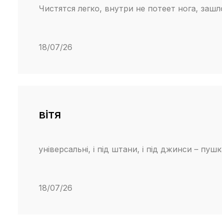
Чистятся легко, внутри не потеет нога, заш
18/07/26
вітя
універсальні, і під штани, і під джинси – пушк
18/07/26