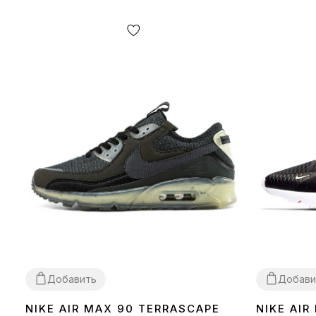
Добавить
Добави
NIKE AIR MAX 90 TERRASCAPE
NIKE AIR
36
40
41
42
43
44
45
36
37
38
39