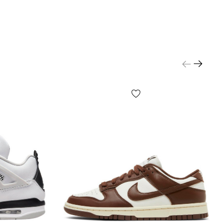
подбора размера конкретной модели следует
шу стопу согласно инструкций на стр.
ь размер» и далее выбирать размер по
м — это самый точный способ.
 где мужское, а где женское?
о моделей — унисекс, выбирайте исходя из
редпочтений и размера (длины) Вашей стопы.
и air max 95 для спорта?
вки прекрасно подойдут для любых спортивных
 том числе бег и фитнес. Но не забывайте — это в
редь демисезонные кроссовки.