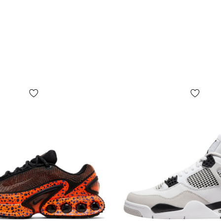
сетка. Для 
измерить Ва
«Определит
сантиметра
Как понять
Большинств
вкусовых п
Подойдут л
Эти кроссо
нагрузок, в
первую оче