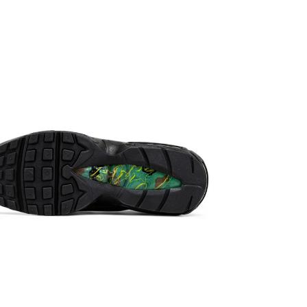
Доставка/
Кроссовки 
наложенны
магазина 1–
происходит
попросить 
товара нет в
партнеров).
посылку и н
Товар
подл
«Оплата»).
Размерная 
В веду бол
использова