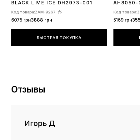
BLACK LIME ICE DH2973-001
AH8050-
Код товара:
ZAM-9267
Код товара:
Z
6075 грн
3888 грн
5169 грн
355
БЫСТРАЯ ПОКУПКА
Отзывы
Игорь Д