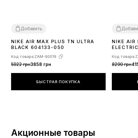
Добавить
Добави
NIKE AIR MAX PLUS TN ULTRA
NIKE AI
36
37
38
39
40
41
42
43
44
45
36
37
38
39
BLACK 604133-050
ELECTRI
Код товара:
ZAM-90019
Код товара:
Z
5922 грн
3858 грн
8290 грн
41
БЫСТРАЯ ПОКУПКА
Акционные товары