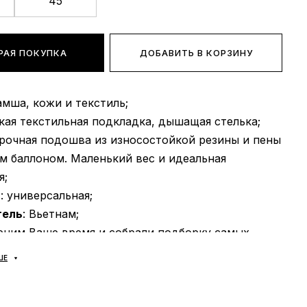
45
РАЯ ПОКУПКА
ДОБАВИТЬ В КОРЗИНУ
замша, кожи и текстиль;
гкая текстильная подкладка, дышащая стелька;
прочная подошва из износостойкой резины и пены
м баллоном. Маленький вес и идеальная
я;
ь
: универсальная;
тель
: Вьетнам;
еним Ваше время и собрали подборку самых
ненных вопросов и ответы на них:
ШЕ