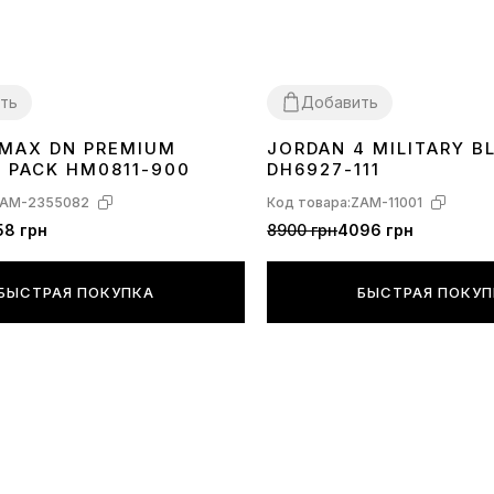
В дождь м
ть
Добавить
Однозначно
R MAX DN PREMIUM
JORDAN 4 MILITARY B
40
41
42
43
44
45
36
37
38
39
40
41
42
43
44
C PACK HM0811-900
DH6927-111
AM-2355082
Код товара:
ZAM-11001
58 грн
8900 грн
4096 грн
Баллоны кр
Более чем,
БЫСТРАЯ ПОКУПКА
БЫСТРАЯ ПОКУ
практическ
амортизации
если Вы вдр
пробьете б
помните —