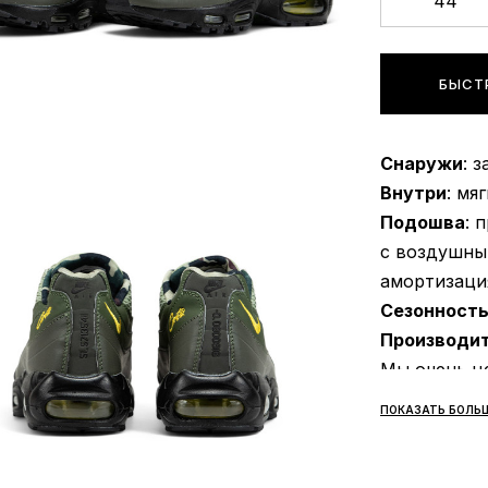
44
БЫСТ
Снаружи
: 
Внутри
: мя
Подошва
: 
с воздушны
амортизаци
Сезонност
Производи
Мы очень ц
распростра
ПОКАЗАТЬ БОЛЬ