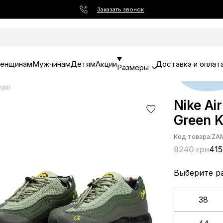
Заказать звонок
енщинам
Мужчинам
Детям
Акции
Доставка и оплат
Размеры
haki
Nike Ai
Green K
Код товара:
ZA
8240 грн
415
Выберите р
38