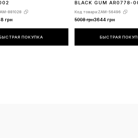
002
BLACK GUM AR0778-0
ых, все чт
AM-881028
Код товара:
ZAM-56496
позаимствов
8 грн
5008 грн
3644 грн
невероятно
актуальны и
БЫСТРАЯ ПОКУПКА
БЫСТРАЯ ПОКУ
отличием 97
общего силу
обширная во
площади по
размещенны
сторон.
Что касаетс
Plus — как 
распростра
дизайна. Та
легкими Air
все еще не