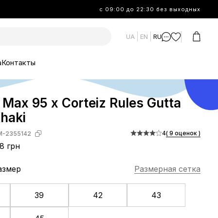
с 09:00 до 22:30 без выходных
UA
EN
RU
а
Контакты
r Max 95 x Corteiz Rules Gutta
haki
4
( 9 оценок )
M-2355142
8 грн
азмер
Размерная сетка
39
42
43