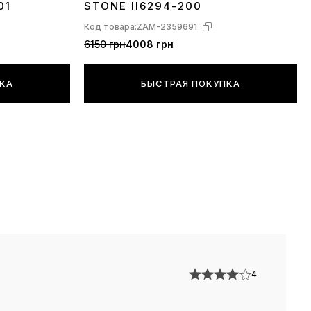
01
STONE II6294-200
о не было усовершенствовано — было
Код товара:
ZAM-2359691
ано у предшественника, так что все оды о
6150 грн
4008 грн
й надежности и комфорте кроссовок Air Max 90
 по отношению к моделям 95/97. А главным
ПКА
БЫСТРАЯ ПОКУПКА
 от 95, в целом, стало незначительное изменение
эта обуви и то, что в 97ых появилась еще более
здушная вставка без разделения по всей
дошвы. Это был первый кроссовок полностью
й на воздушном баллоне, видимом со всех
я таких моделей как Air Max Plus или Air Max TN
правило, это продолжение какой-то более
ненной модели Аир Максов с изменениями
к, Air Max TN Plus это нечто среднее, между
4
 Max 270 и классическими 97ыми, но, при этом,
 вапормакс. Иными словами — это облегченная