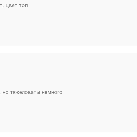
, цвет топ
модель как 
на полном 
, но тяжеловаты немного