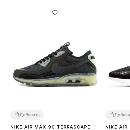
Добавить
Добави
NIKE AIR MAX 90 TERRASCAPE
NIKE AIR
36
40
41
42
43
44
45
36
37
38
39