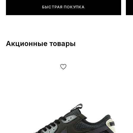
стопы.
БЫСТРАЯ ПОКУПКА
Подойдут ли для спорта?
Эти кроссовки прекрасно подойдут для любых
Акционные товары
спортивных нагрузок, в том числе бег и фитнес.
В дождь можно?
Однозначно — да. Даже в еврозиму.
Баллоны крепкие?
Более чем, пробить их без помощи острых предметов
практически невозможно. Для адекватной работы