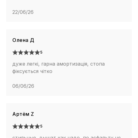
22/06/26
Олена Д
5
дуже легкі, гарна амортизація, стопа
фіксується чітко
06/06/26
Артём Z
5
стильные, дышат как надо, по асфальту не