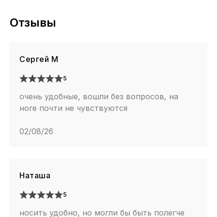
модель как по весу так и по сезонному
предназначению, но на полном воздушном баллоне.
Отзывы
Сергей М
5
очень удобные, вошли без вопросов, на
ноге почти не чувствуются
02/08/26
Наташа
5
носить удобно, но могли бы быть полегче