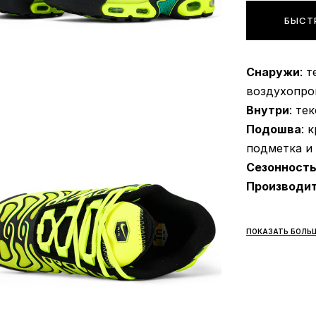
БЫСТ
Снаружи
: 
воздухопро
Внутри
: те
Подошва
: 
подметка и
Сезонност
Производи
ПОКАЗАТЬ БОЛЬ
Доставка/
Кроссовки 
платежом.
дня.
Самовы