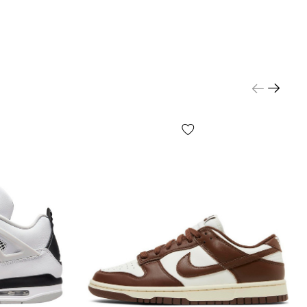
 где мужское, а где женское?
о моделей — унисекс, выбирайте исходя из
редпочтений и размера (длины) Вашей стопы.