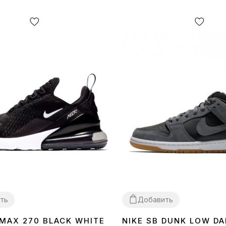
ть
Добавить
 MAX 270 BLACK WHITE
NIKE SB DUNK LOW DA
40
41
42
43
44
45
36
37
38
39
40
41
42
43
44