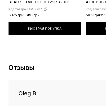
BLACK LIME ICE DH2973-001
AH8050-
Код товара:
ZAM-9267
Код товара:
Z
6075 грн
3888 грн
5169 грн
355
БЫСТРАЯ ПОКУПКА
Отзывы
Oleg B