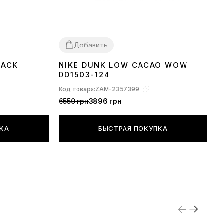
Добавить
LACK
NIKE DUNK LOW CACAO WOW
36
37
38
39
40
41
42
43
44
45
DD1503-124
Код товара:
ZAM-2357399
6550 грн
3896 грн
ПКА
БЫСТРАЯ ПОКУПКА