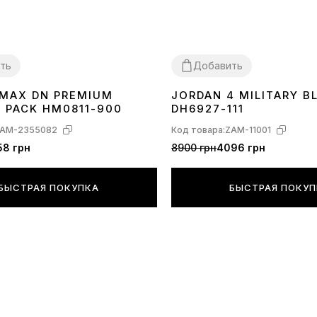
ть
Добавить
R MAX DN PREMIUM
JORDAN 4 MILITARY B
40
41
42
43
44
45
36
37
38
39
40
41
42
43
44
C PACK HM0811-900
DH6927-111
AM-2355082
Код товара:
ZAM-11001
58 грн
8900 грн
4096 грн
БЫСТРАЯ ПОКУПКА
БЫСТРАЯ ПОКУ