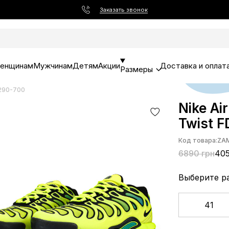
Заказать звонок
енщинам
Мужчинам
Детям
Акции
Доставка и оплат
Размеры
4290-700
Nike Ai
Twist 
Код товара:
ZA
6890 грн
405
Выберите р
41