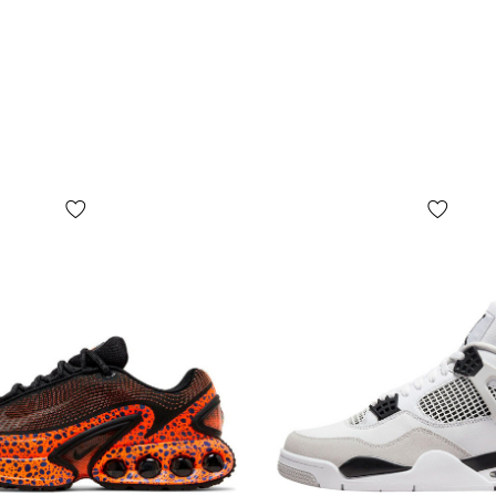
Как понять
Большинств
вкусовых п