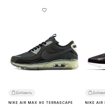
Добавить
Добави
NIKE AIR MAX 90 TERRASCAPE
NIKE AIR
36
40
41
42
43
44
45
36
37
38
39