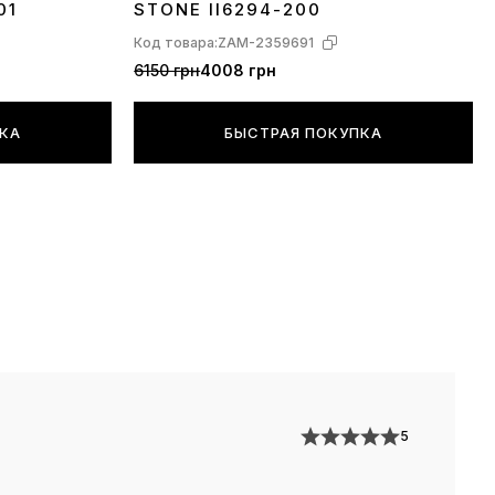
01
STONE II6294-200
Код товара:
ZAM-2359691
6150 грн
4008 грн
ПКА
БЫСТРАЯ ПОКУПКА
5