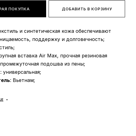
РАЯ ПОКУПКА
ДОБАВИТЬ В КОРЗИНУ
текстиль и синтетическая кожа обеспечивают
ницаемость, поддержку и долговечность;
кстиль;
крупная вставка Air Max, прочная резиновая
 промежуточная подошва из пены;
ь
: универсальная;
тель
: Вьетнам;
ШЕ
оплата?
доставляются
через «Новую Почту» наложенным
Среднее время доставки нашего магазина 1–3
воз не предусмотрен! Оплата происходит