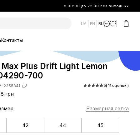
с 09:00 до 22:30 без выходных
UA
EN
RU
а
Контакты
r Max Plus Drift Light Lemon
FD4290-700
5
( 11 оценок )
M-2355841
8 грн
азмер
Размерная сетка
42
44
45