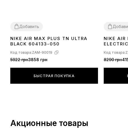
Добавить
Добави
NIKE AIR MAX PLUS TN ULTRA
NIKE AI
36
37
38
39
40
41
42
43
44
45
36
37
38
39
BLACK 604133-050
ELECTRI
Код товара:
ZAM-90019
Код товара:
Z
5922 грн
3858 грн
8290 грн
41
БЫСТРАЯ ПОКУПКА
Акционные товары