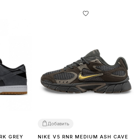
Добавить
RK GREY
NIKE V5 RNR MEDIUM ASH CAVE
36
37
38
39
40
41
42
43
44
45