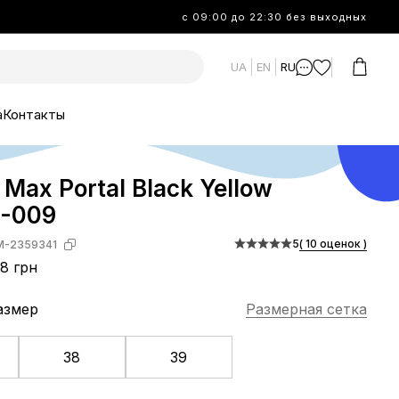
с 09:00 до 22:30 без выходных
UA
EN
RU
а
Контакты
r Max Portal Black Yellow
-009
5
( 10 оценок )
M-2359341
8 грн
азмер
Размерная сетка
38
39