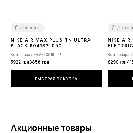
Добавить
Добави
NIKE AIR MAX PLUS TN ULTRA
NIKE AI
36
37
38
39
40
41
42
43
44
45
36
37
38
39
BLACK 604133-050
ELECTRI
Код товара:
ZAM-90019
Код товара:
Z
5922 грн
3858 грн
8290 грн
41
БЫСТРАЯ ПОКУПКА
Акционные товары