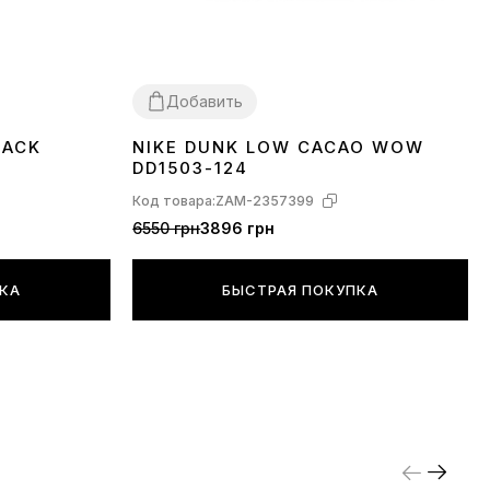
Добавить
LACK
NIKE DUNK LOW CACAO WOW
36
37
38
39
40
41
42
43
44
45
DD1503-124
Код товара:
ZAM-2357399
6550 грн
3896 грн
ПКА
БЫСТРАЯ ПОКУПКА