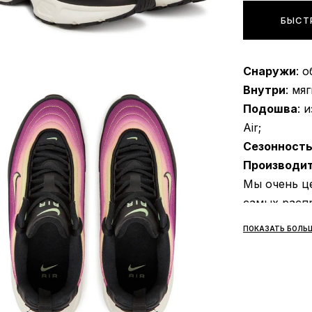
БЫСТ
Снаружи
: 
Внутри
: мя
Подошва
: 
Air;
Сезонност
Производи
Мы очень ц
самых расп
ПОКАЗАТЬ БОЛЬ
Доставка/
Кроссовки 
Среднее вре