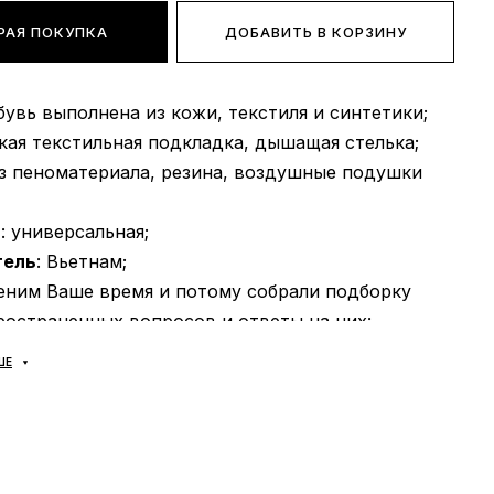
РАЯ ПОКУПКА
ДОБАВИТЬ В КОРЗИНУ
обувь выполнена из кожи, текстиля и синтетики;
гкая текстильная подкладка, дышащая стелька;
из пеноматериала, резина, воздушные подушки
ь
: универсальная;
тель
: Вьетнам;
еним Ваше время и потому собрали подборку
ространенных вопросов и ответы на них:
ШЕ
оплата?
доставляются
через "Новую почту" наложкой.
мя доставки нашего магазина 1-3 дня.