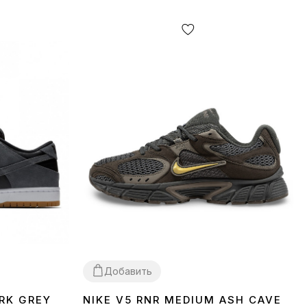
Добавить
RK GREY
NIKE V5 RNR MEDIUM ASH CAVE
36
37
38
39
40
41
42
43
44
45