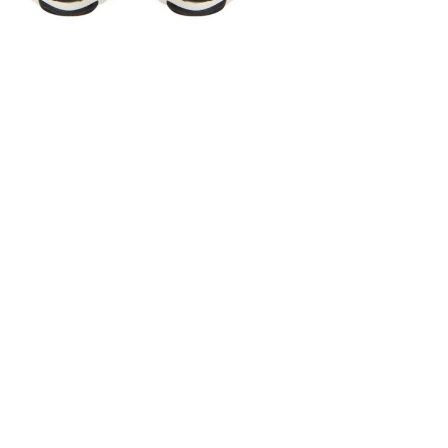
Самовывоза
обуви
, ино
предоплат
но есть у па
просто оста
бесплатно.
на стр. «Опл
Размерная 
У нас больш
использован
сетка. Для 
измерить ва
«Определит
сантиметрам