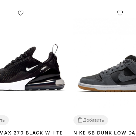
ть
Добавить
 MAX 270 BLACK WHITE
NIKE SB DUNK LOW DA
40
41
42
43
44
45
36
37
38
39
40
41
42
43
44