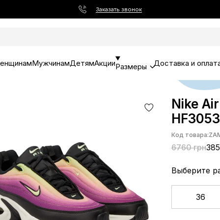
Заказать звонок
енщинам
Мужчинам
Детям
Акции
Доставка и оплат
Размеры
Nike Ai
HF3053
Код товара:
ZA
6760 грн
385
Выберите р
36