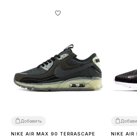
Добавить
Добави
NIKE AIR MAX 90 TERRASCAPE
NIKE AIR
36
40
41
42
43
44
45
36
37
38
39