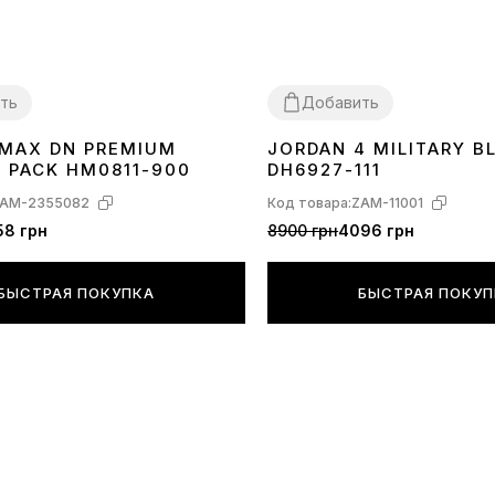
ть
Добавить
R MAX DN PREMIUM
JORDAN 4 MILITARY B
40
41
42
43
44
45
36
37
38
39
40
41
42
43
44
C PACK HM0811-900
DH6927-111
AM-2355082
Код товара:
ZAM-11001
58 грн
8900 грн
4096 грн
БЫСТРАЯ ПОКУПКА
БЫСТРАЯ ПОКУ