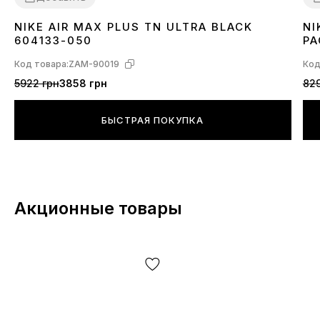
NIKE AIR MAX PLUS TN ULTRA BLACK
NI
36
37
38
39
40
41
42
43
44
45
3
604133-050
PA
Код товара:
ZAM-90019
Код
5922 грн
3858 грн
829
БЫСТРАЯ ПОКУПКА
Акционные товары