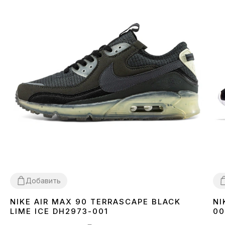
Добавить
NIKE AIR MAX 90 TERRASCAPE BLACK
NI
36
40
41
42
43
44
45
3
LIME ICE DH2973-001
00