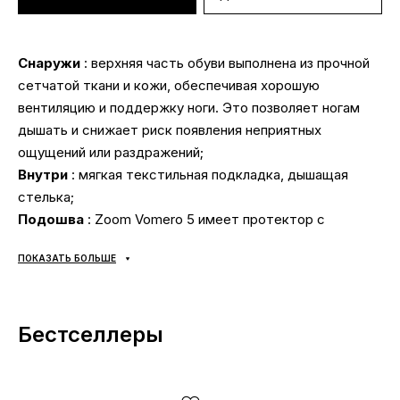
Снаружи
: верхняя часть обуви выполнена из прочной
сетчатой ткани и кожи, обеспечивая хорошую
вентиляцию и поддержку ноги. Это позволяет ногам
дышать и снижает риск появления неприятных
ощущений или раздражений;
Внутри
: мягкая текстильная подкладка, дышащая
стелька;
Подошва
: Zoom Vomero 5 имеет протектор с
хорошей сцепляемостью и износостойкостью, что
ПОКАЗАТЬ БОЛЬШЕ
делает их пригодными для использования на разных
поверхностях. Они обеспечивают стабильность и
поддержку стопы, что особенно важно при
Бестселлеры
интенсивных тренировках или длительных пробежках;
Сезонность
: универсальная;
Производитель
: Вьетнам.