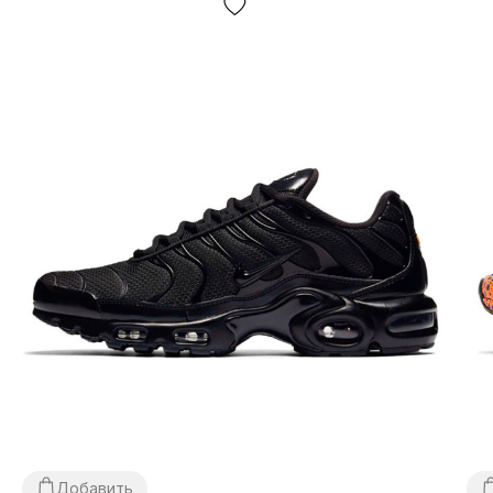
Доставка/оплата?
Кроссовки доставляются
через "Новую почту"
наложкой.
Среднее время доставки нашего магазина
1-3 дня.
Самовывоза нет! Оплата производится
после примерки обуви
, иногда мы можем попросить
незначительную предоплату
(например — товара нет в
наличии у нас на складе, но есть у партнеров)
. Если
вам не подойдет что-нибудь, просто оставьте
посылку и не покупайте ее, это абсолютно бесплатно.
Товар
подлежит обмену и возврату
(см. условия на
стр. «Оплата»).
Добавить