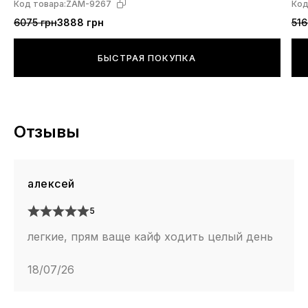
Код товара:
ZAM-9267
Код
6075 грн
3888 грн
516
БЫСТРАЯ ПОКУПКА
Отзывы
алексей
5
легкие, прям ваще кайф ходить целый день
18/07/26