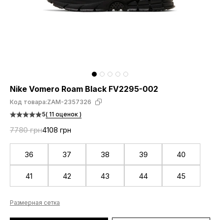
Nike Vomero Roam Black FV2295-002
Код товара:
ZAM-2357326
5
( 11 оценок )
7780 грн
4108 грн
36
37
38
39
40
41
42
43
44
45
Размерная сетка