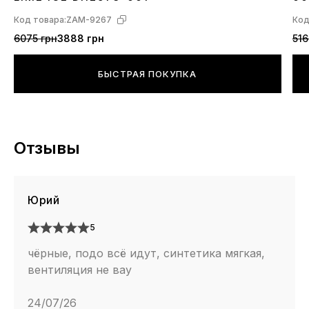
Код товара:
ZAM-9267
Код
6075 грн
3888 грн
516
БЫСТРАЯ ПОКУПКА
Отзывы
Юрий
5
чёрные, подо всё идут, синтетика мягкая,
вентиляция не вау
24/07/26