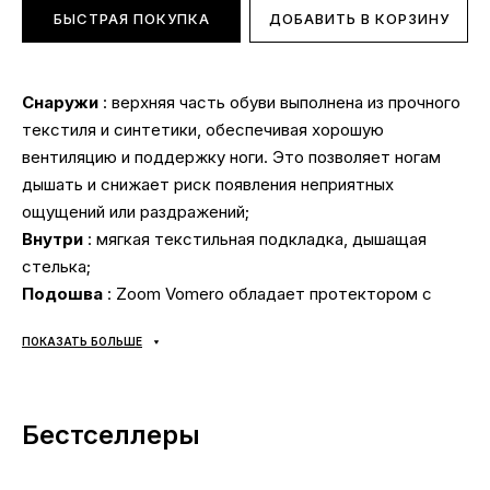
БЫСТРАЯ ПОКУПКА
ДОБАВИТЬ В КОРЗИНУ
Снаружи
: верхняя часть обуви выполнена из прочного
текстиля и синтетики, обеспечивая хорошую
вентиляцию и поддержку ноги. Это позволяет ногам
дышать и снижает риск появления неприятных
ощущений или раздражений;
Внутри
: мягкая текстильная подкладка, дышащая
стелька;
Подошва
: Zoom Vomero обладает протектором с
хорошей сцепляемостью и износостойкостью, что
ПОКАЗАТЬ БОЛЬШЕ
делает их пригодными для использования на различных
поверхностях. Они обеспечивают стабильность и
поддержку стопы;
Бестселлеры
Сезонность
: универсальная;
Производитель
: Вьетнам.