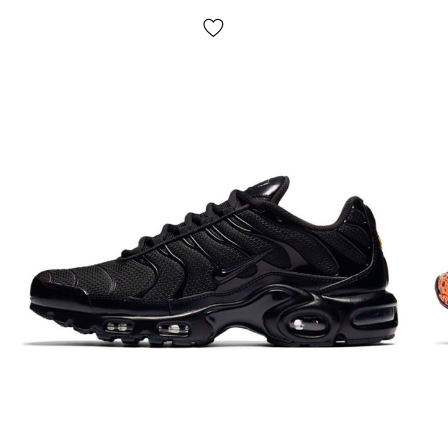
Доставка/оплата?
Кроссовки доставляются
через "Новую почту"
наложкой.
Среднее время доставки нашего магазина
1-3 дня.
Самовывоза нет! Оплата производится
после примерки обуви
, иногда мы можем попросить
незначительную предоплату
(например — товара нет в
наличии у нас на складе, но есть у партнеров)
. Если
вам не подойдет что-нибудь, просто оставьте
посылку и не покупайте ее, это абсолютно бесплатно.
Товар
подлежит обмену и возврату
(см. условия на
стр. «Оплата»).