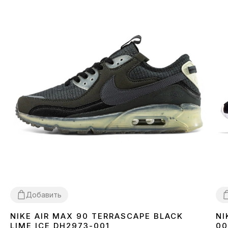
Добавить
NIKE AIR MAX 90 TERRASCAPE BLACK
NI
36
40
41
42
43
44
45
3
LIME ICE DH2973-001
00