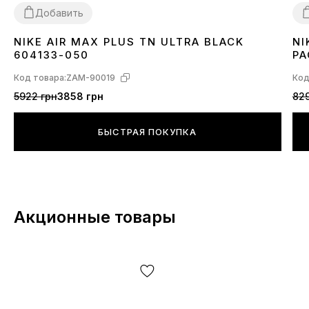
Добавить
NIKE AIR MAX PLUS TN ULTRA BLACK
NI
36
37
38
39
40
41
42
43
44
45
3
604133-050
PA
Код товара:
ZAM-90019
Код
5922 грн
3858 грн
829
БЫСТРАЯ ПОКУПКА
Акционные товары