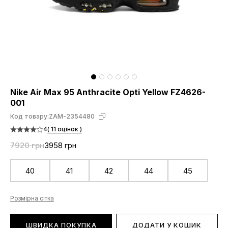
Nike Air Max 95 Anthracite Opti Yellow FZ4626-
001
Код товару:
ZAM-2354480
4
( 11 оцінок )
7920 грн
3958 грн
40
41
42
44
45
Розмірна сітка
ШВИДКА ПОКУПКА
ДОДАТИ У КОШИК