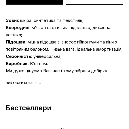
Зовні
: шкіра, синтетика та текстиль;
Всередині
: м'яка текстильна підкладка, дихаюча
устілка;
Підошва
: міцна підошва зі зносостійкої гуми та піни з
повітряним балоном. Низька вага, ідеальна амортизація;
Сезонність
: універсальна;
Виробник
: В’єтнам.
Ми дуже цінуємо Ваш час і тому зібрали добірку
найпоширеніших питань і відповіді на них:
ПОКАЗАТИ БІЛЬШЕ
Доставка/оплата?
Бестселлери
Кросівки аїр макс доставляються
через «Нову
Пошту» наложкою.
Середній час доставки нашого
магазину 1–3 дні.
Самовивозу немає! Оплата