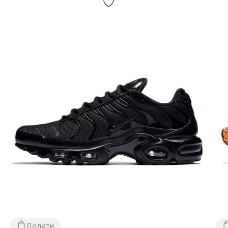
відбувається після примірки взуття
, іноді ми
можемо попросити незначну передоплату
(наприклад
— товару немає в наявності у нас на складі, але є у
партнерів)
. Якщо Вам не підійде що-небудь, просто
залиште посилку та не купуйте її, це абсолютно
безкоштовно. Товар
підлягає обміну та поверненню
(див. умови на стор. «Оплата»).
Розмірна сітка?
У нас великий асортимент взуття і для простоти
використання на сайті представлена ​​узагальнена
розмірна сітка. Для вибору розміру конкретної моделі
слід виміряти Вашу стопу згідно інструкцій на стор.
«Визначити розмір» і далі обрати розмір по
сантиметрам — це найточніший спосіб.
Додати