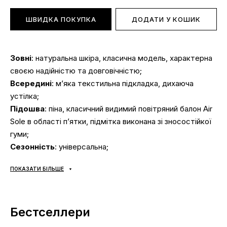
ШВИДКА ПОКУПКА
ДОДАТИ У КОШИК
Зовні
: натуральна шкіра, класична модель, характерна
своєю надійністю та довговічністю;
Всередині
: м’яка текстильна підкладка, дихаюча
устілка;
Підошва
: піна, класичний видимий повітряний балон Air
Sole в області п’ятки, підмітка виконана зі зносостійкої
гуми;
Сезонність
: універсальна;
Виробник
: В’єтнам.
ПОКАЗАТИ БІЛЬШЕ
Ми дуже цінуємо Ваш час і тому зібрали добірку
найпоширеніших питань і відповіді на них:
Бестселлери
Доставка/оплата?