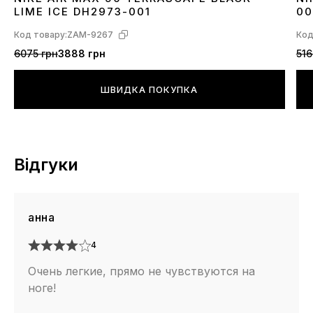
36
40
41
42
43
44
45
3
LIME ICE DH2973-001
00
Код товару:
ZAM-9267
Код
6075 грн
3888 грн
516
ШВИДКА ПОКУПКА
Відгуки
анна
4
Очень легкие, прямо не чувствуются на
ноге!