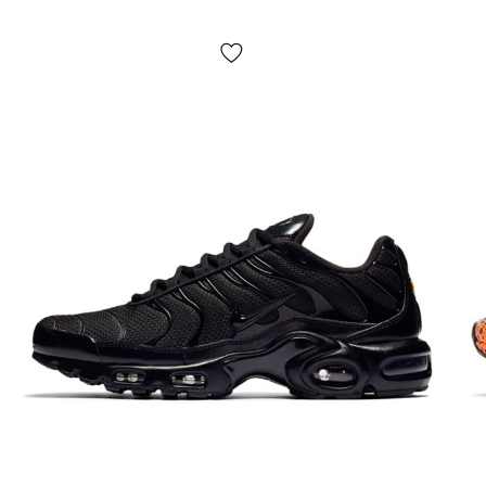
Кросівки доставляються
через «Нову Пошту»
наложкою.
Середній час доставки нашого магазину 1–3
дні.
Самовивозу немає! Оплата відбувається після
примірки взуття
, іноді ми можемо попросити незначну
передоплату
(наприклад — товару немає в наявності у
нас на складі, але є у партнерів)
. Якщо Вам не підійде
що-небудь, просто залиште посилку та не купуйте її,
це абсолютно безкоштовно. Товар
підлягає обміну та
поверненню
(див. умови на стор. «Оплата»).
Розмірна сітка?
У нас великий асортимент взуття і для простоти
використання на сайті представлена ​​узагальнена
розмірна сітка. Для вибору розміру конкретної моделі
слід виміряти Вашу стопу згідно інструкцій на стор.