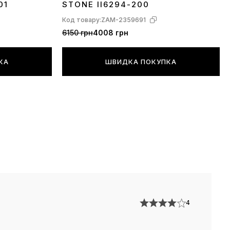
01
STONE II6294-200
Код товару:
ZAM-2359691
6150 грн
4008 грн
КА
ШВИДКА ПОКУПКА
4