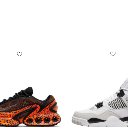
Як визначит
Будь ласка,
кросівки од
данків (та 
необхідно о
щодо вимірі
клікніть на
Скористайт
вподобаного
сантиметрів
подивитися,
обов'язково
графу JP (