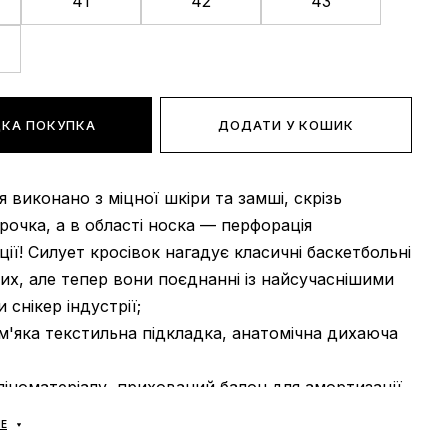
41
42
43
КА ПОКУПКА
ДОДАТИ У КОШИК
тя виконано з міцної шкіри та замші, скрізь
рочка, а в області носка — перфорація
ції! Силует кросівок нагадує класичні баскетбольні
-их, але тепер вони поєднанні із найсучаснішими
 снікер індустрії;
 м'яка текстильна підкладка, анатомічна дихаюча
 піноматеріалу, прихований балон для амортизації
ією Zoom Air гарантує комфорт та безпеку,
Е
шиті та проклеєні за сучасними технологіями із