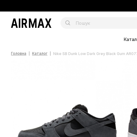
Катал
Головна
Каталог
Nike SB Dunk Low Dark Grey Black Gum AR07