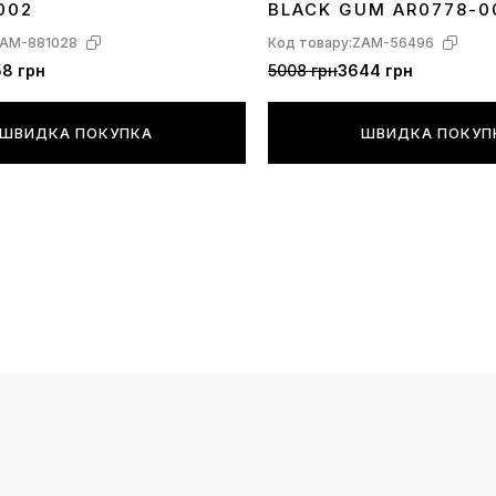
002
BLACK GUM AR0778-0
AM-881028
Код товару:
ZAM-56496
8 грн
5008 грн
3644 грн
ШВИДКА ПОКУПКА
ШВИДКА ПОКУП