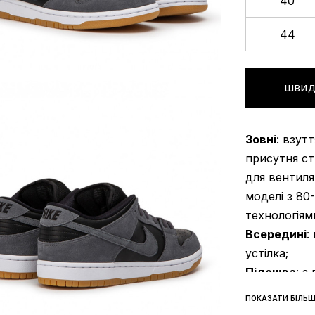
40
44
ШВИД
Зовні
: взут
присутня ст
для вентиля
моделі з 80
технологіями
Всередині
:
устілка;
Підошва
: з
за технолог
ПОКАЗАТИ БІЛЬШ
підошви про