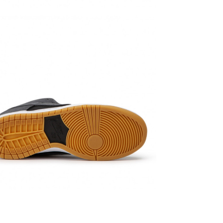
використанн
натуральної
зчеплення з
Сезонність
Виробник
: 
Доставка:
н
за 1-2 доби.
Оплата:
при
будь-яким з
Якщо не під
БЕЗКОШТО
Повернення