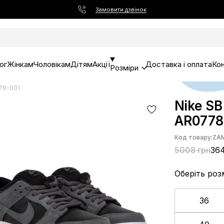
Замовити дзвінок
ог
Жінкам
Чоловікам
Дітям
Акції
Доставка і оплата
Ко
Розміри
78-001
Nike SB
AR0778
Код товару:
ZA
5008 грн
36
Оберіть роз
36