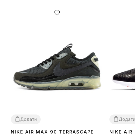
Додати
Додат
NIKE AIR MAX 90 TERRASCAPE
NIKE AIR
36
40
41
42
43
44
45
36
37
38
39