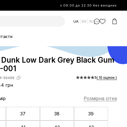
з 09:00 до 22:30 без вихідних
UA
EN
RU
нтакти
 Dunk Low Dark Grey Black Gum
-001
5
( 10 оцінок )
M-56496
44 грн
мір
Розмірна сітка
37
38
39