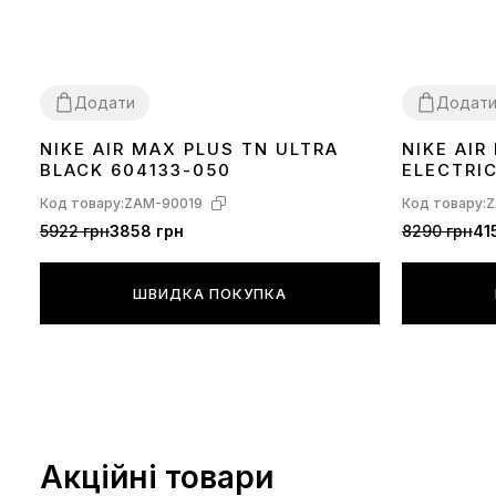
Додати
Додат
NIKE AIR MAX PLUS TN ULTRA
NIKE AI
36
37
38
39
40
41
42
43
44
45
36
37
38
39
BLACK 604133-050
ELECTRI
Код товару:
ZAM-90019
Код товару:
Z
5922 грн
3858 грн
8290 грн
41
ШВИДКА ПОКУПКА
Акційні товари