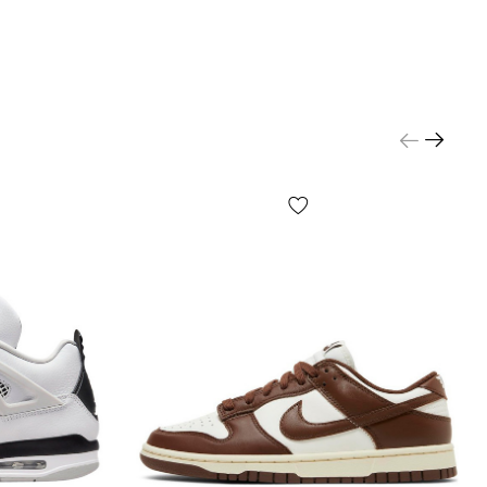
и розмір кросівок Dunk?
 дотримуйтесь цих вказівок та будьте певні, що
нозначно Вам підійдуть. При виборі розміру
й будь-яких інших кросівок) в першу чергу
перувати довжиною стопи (детальні інструкції
в дивіться на стор. «Визначити розмір», або
 кнопку «Визначити розмір» праворуч на екрані).
еся випадаючим меню «Розмір взуття» будь-якого
 Вам Dunk, де у кожного розміру вказано скільки
 за довжиною стопи. Для 100% гарантії можна
 що зазначено на бірках Вашого взуття. Це
 повинні бути кросівки, а дивитися варто на
може маркуватися як JAPAN або CM) — там буде