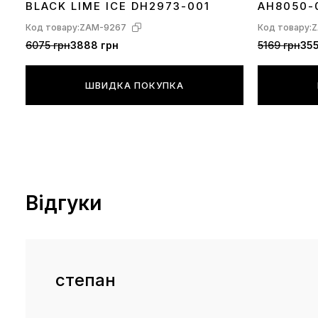
BLACK LIME ICE DH2973-001
AH8050-
Код товару:
ZAM-9267
Код товару:
Z
6075 грн
3888 грн
5169 грн
355
ШВИДКА ПОКУПКА
Відгуки
степан