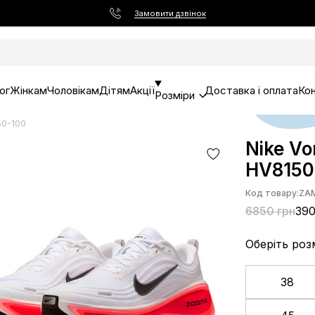
Замовити дзвінок
ог
Жінкам
Чоловікам
Дітям
Акції
Доставка і оплата
Ко
Розміри
50-100
Nike Vo
HV8150
Код товару:
ZA
6850 грн
390
Оберіть роз
38