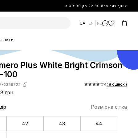
з 09:00 до 22:30 без вихідних
UA
EN
RU
нтакти
mero Plus White Bright Crimson
-100
4
( 8 оцінок )
M-2359722
8 грн
мір
Розмірна сітка
42
43
44