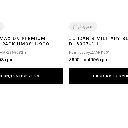
и
Додати
R MAX DN PREMIUM
JORDAN 4 MILITARY B
40
41
42
43
44
45
36
37
38
39
40
41
42
43
44
C PACK HM0811-900
DH6927-111
AM-2355082
Код товару:
ZAM-11001
58 грн
8900 грн
4096 грн
ШВИДКА ПОКУПКА
ШВИДКА ПОКУП