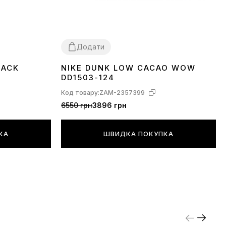
Додати
LACK
NIKE DUNK LOW CACAO WOW
36
37
38
39
40
41
42
43
44
45
DD1503-124
Код товару:
ZAM-2357399
6550 грн
3896 грн
КА
ШВИДКА ПОКУПКА