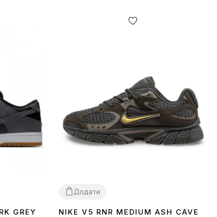
Додати
RK GREY
NIKE V5 RNR MEDIUM ASH CAVE
36
37
38
39
40
41
42
43
44
45