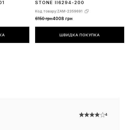
01
STONE II6294-200
Код товару:
ZAM-2359691
6150 грн
4008 грн
КА
ШВИДКА ПОКУПКА
4