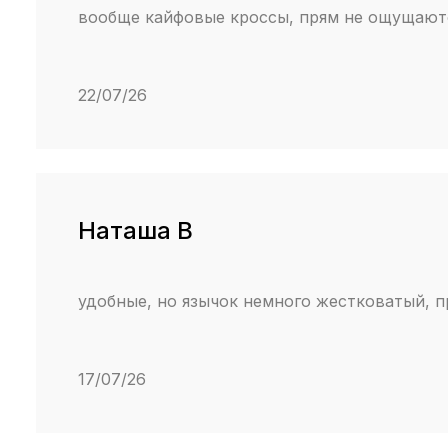
вообще кайфовые кроссы, прям не ощущаютс
22/07/26
Наташа В
удобные, но язычок немного жестковатый, п
17/07/26