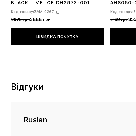
BLACK LIME ICE DH2973-001
AH8050-
Код товару:
ZAM-9267
Код товару:
Z
6075 грн
3888 грн
5169 грн
355
ШВИДКА ПОКУПКА
Відгуки
Ruslan