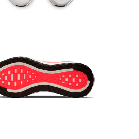
Доставка/
Кросівки д
Середній ча
немає! Опл
можемо поп
товару немає
Якщо Вам не
не купуйте 
обміну та 