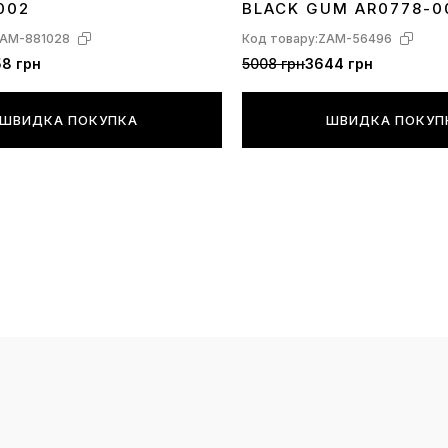
002
BLACK GUM AR0778-0
AM-881028
Код товару:
ZAM-56496
8 грн
5008 грн
3644 грн
ШВИДКА ПОКУПКА
ШВИДКА ПОКУП