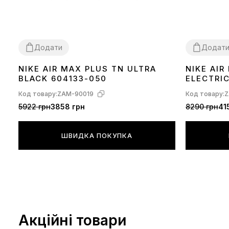
Додати
Додат
NIKE AIR MAX PLUS TN ULTRA
NIKE AI
36
37
38
39
40
41
42
43
44
45
36
37
38
39
BLACK 604133-050
ELECTRI
Код товару:
ZAM-90019
Код товару:
Z
5922 грн
3858 грн
8290 грн
41
ШВИДКА ПОКУПКА
Акційні товари