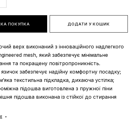
КА ПОКУПКА
ДОДАТИ У КОШИК
ючий верх виконаний з інноваційного надлегкого
ngineered mesh, який забезпечує мінімальне
ння та покращену повітропроникність.
язичок забезпечує надійну комфортну посадку;
 м’яка текстильна підкладка, дихаюча устілка;
роміжна підошва виготовлена ​​з пружної піни
ішня підошва виконана із стійкої до стирання
: універсальна;
Е
В’єтнам.