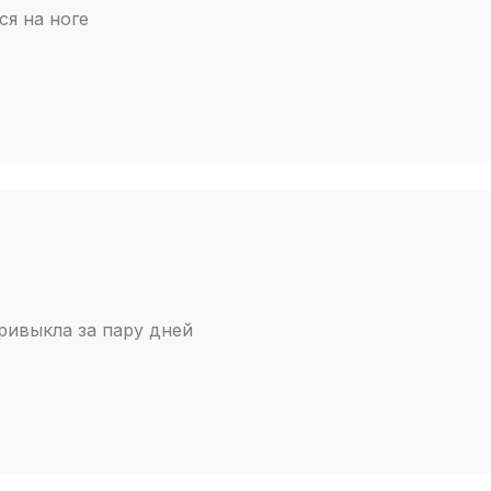
я на ноге
ривыкла за пару дней