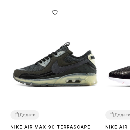
Додати
Додат
NIKE AIR MAX 90 TERRASCAPE
NIKE AIR
36
40
41
42
43
44
45
36
37
38
39