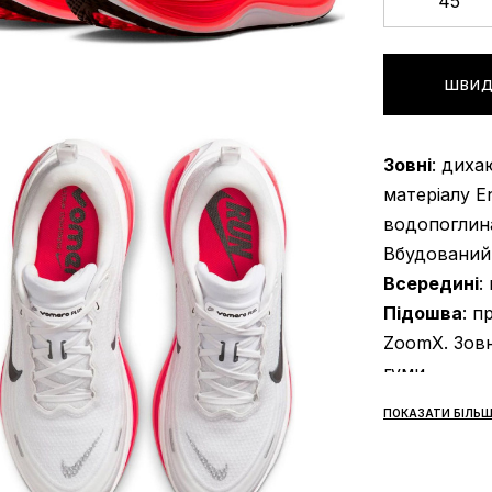
45
ШВИД
Зовні
: диха
матеріалу E
водопоглина
Вбудований 
Всередині
:
Підошва
: п
ZoomX. Зовн
гуми
Сезонність
ПОКАЗАТИ БІЛЬШ
Виробник
: 