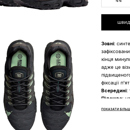
44
ШВИД
Зовні
: синт
зафіксовани
кінця минуло
адже це віз
підвищеного
фіксації п'ят
Всередині
:
Підошва
: н
Air - аморт
ПОКАЗАТИ БІЛЬШ
верхньої ча
контакт зі 
амортизація