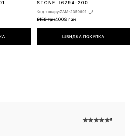
01
STONE II6294-200
 більш поширеної моделі Аїр Макс зі змінами
Код товару:
ZAM-2359691
к, Air Max TN Plus це щось середнє, між легкими
6150 грн
4008 грн
 і класичними 97имі, але, при цьому, все ще не
 Іншими словами — це полегшена модель як по
КА
ШВИДКА ПОКУПКА
по сезонному призначенню, але на повному
 балоні.
5