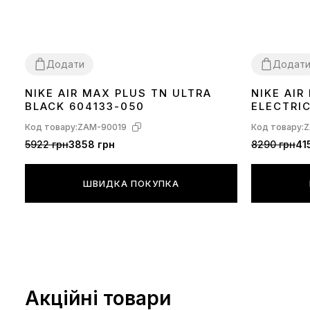
Додати
Додат
NIKE AIR MAX PLUS TN ULTRA
NIKE AI
36
37
38
39
40
41
42
43
44
45
36
37
38
39
BLACK 604133-050
ELECTRI
Код товару:
ZAM-90019
Код товару:
Z
5922 грн
3858 грн
8290 грн
41
ШВИДКА ПОКУПКА
Акційні товари