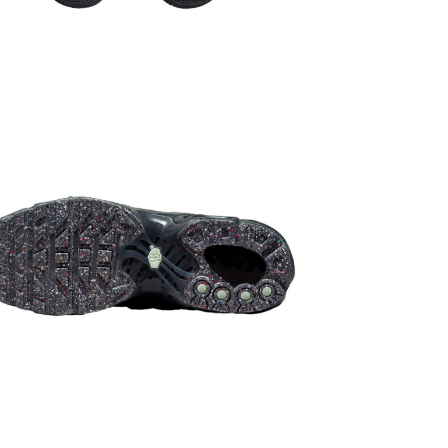
навантаженн
виступів пі
через повіт
навантаженн
незалежних б
прогулянок;
Сезонність
Виробник
: 
Ми дуже цін
найпоширені
Доставка/
Кросівки д