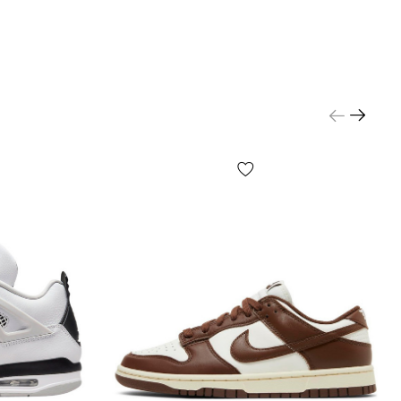
с доставки нашого магазину 1–3 дні.
Самовивозу
ата відбувається після примірки взуття
, іноді ми
росити незначну передоплату
(наприклад —
 в наявності у нас на складі, але є у партнерів)
.
 підійде що-небудь, просто залиште посилку та
її, це абсолютно безкоштовно. Товар
підлягає
поверненню
(див. умови на стор. «Оплата»).
тка?
ий асортимент взуття і для простоти
я на сайті представлена ​​узагальнена розмірна
вибору розміру конкретної моделі слід виміряти
згідно інструкцій на стор. «Визначити розмір» і
 розмір по сантиметрам — це найточніший спосіб.