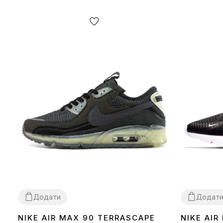
Додати
Додат
NIKE AIR MAX 90 TERRASCAPE
NIKE AIR
36
40
41
42
43
44
45
36
37
38
39