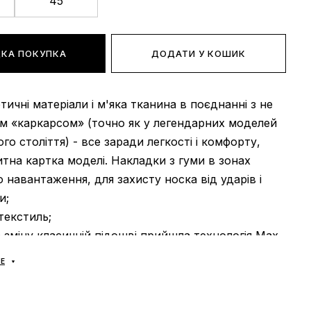
45
КА ПОКУПКА
ДОДАТИ У КОШИК
етичні матеріали і м'яка тканина в поєднанні з не
м «каркарсом» (точно як у легендарних моделей
го століття) - все заради легкості і комфорту,
итна картка моделі. Накладки з гуми в зонах
 навантаження, для захисту носка від ударів і
и;
 текстиль;
а зміну класичній підошві прийшла технологія Max
изаційна вставка кріпиться прямо до основної
Е
стини кросівка, тим самим забезпечуючи повний
стопою. Завдяки цьому досягається максимальна
 і пружний ефект при кожному кроці. Адже