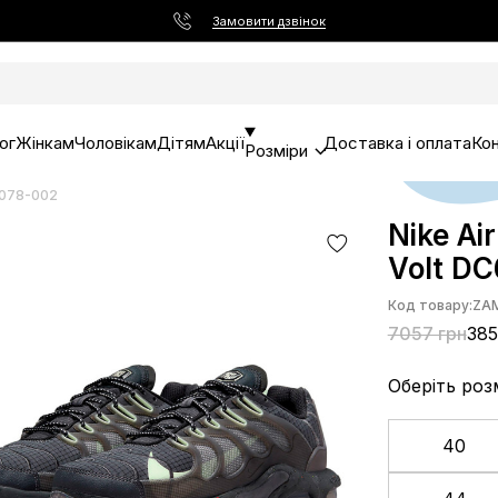
Замовити дзвінок
ог
Жінкам
Чоловікам
Дітям
Акції
Доставка і оплата
Ко
Розміри
C6078-002
Nike Ai
Volt D
Код товару:
ZA
7057 грн
385
Оберіть роз
40