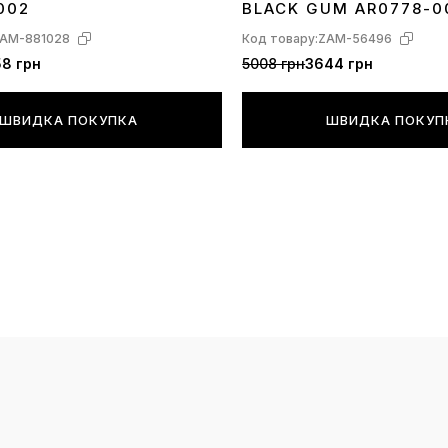
002
BLACK GUM AR0778-0
продовження
AM-881028
Код товару:
ZAM-56496
дизайну. Та
8 грн
5008 грн
3644 грн
Air Max 270
вапормакс.
ШВИДКА ПОКУПКА
ШВИДКА ПОКУП
вазі так і 
повітряному