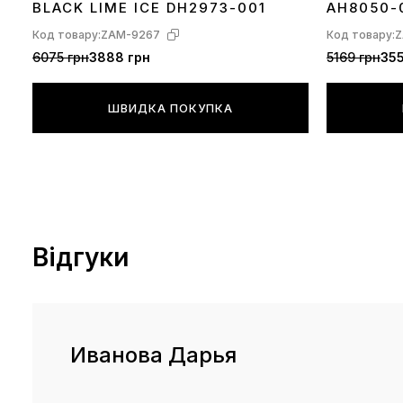
BLACK LIME ICE DH2973-001
AH8050-
Код товару:
ZAM-9267
Код товару:
Z
6075 грн
3888 грн
5169 грн
355
ШВИДКА ПОКУПКА
Відгуки
Иванова Дарья