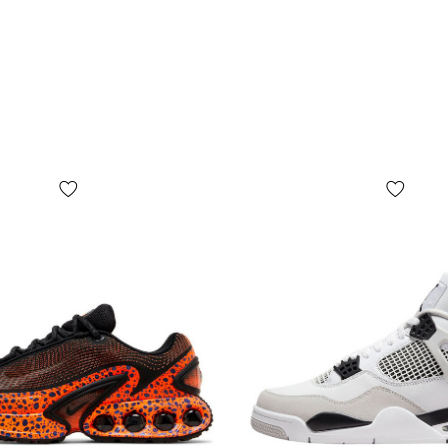
Середній ча
немає! Опл
можемо поп
товару немає
Якщо Вам не
не купуйте 
обміну та 
Розмірна сі
У нас велик
використанн
сітка. Для 
Вашу стопу 
далі обрати