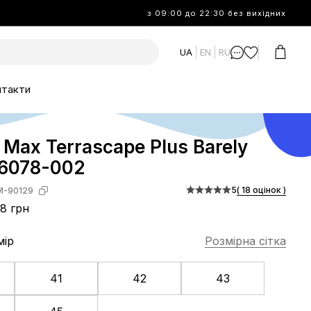
з 09:00 до 22:30 без вихідних
UA
EN
RU
нтакти
r Max Terrascape Plus Barely
C6078-002
5
( 18 оцінок )
M-90129
8 грн
мір
Розмірна сітка
41
42
43