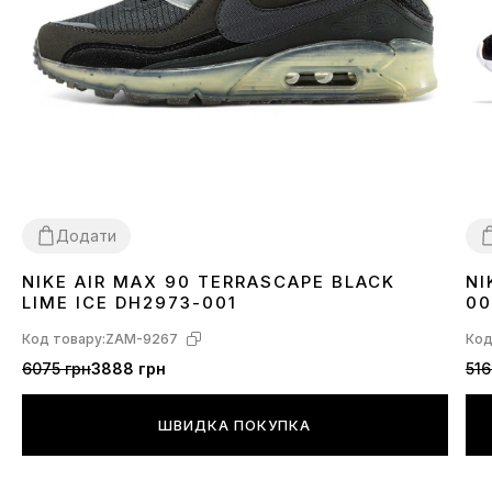
Додати
NIKE AIR MAX 90 TERRASCAPE BLACK
NI
36
40
41
42
43
44
45
3
LIME ICE DH2973-001
00
Код товару:
ZAM-9267
Код
6075 грн
3888 грн
516
ШВИДКА ПОКУПКА