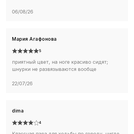
06/08/26
Мария Агафонова
5
приятный цвет, на ноге красиво сидят;
шнурки не развязываются вообще
22/07/26
dima
4
Классная пара для ходьбы по городу, нигде