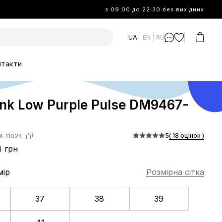
з 09:00 до 22:30 без вихідних
UA
EN
RU
нтакти
nk Low Purple Pulse DM9467-
5
( 18 оцінок )
-11024
4 грн
мір
Розмірна сітка
37
38
39