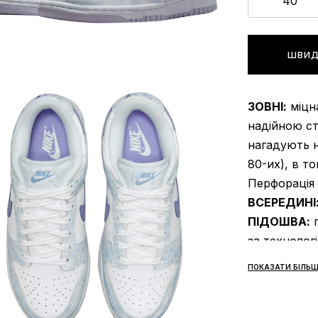
40
ШВИД
ЗОВНІ:
міцна
надійною с
нагадують н
80-их), в т
Перфорація 
ВСЕРЕДИНІ
ПІДОШВА:
п
за технолог
підмітка cu
ПОКАЗАТИ БІЛЬШ
прошито для
СЕЗОННІСТ
ВИРОБНИК: