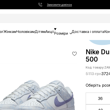
Замовити дзвінок
ог
Жінкам
Чоловікам
Дітям
Акції
Доставка і оплата
Ко
Розміри
Nike Du
500
Код товару:
ZAM
5113 грн
372
Оберіть роз
36