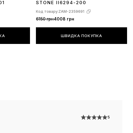
01
STONE II6294-200
росимо поставитися з розумінням, в свою чергу ми
Код товару:
ZAM-2359691
максимум зусиль, щоб уникнути подібних ситуацій,
6150 грн
4008 грн
 пам'ятайте, що взуття приїжджає до Вас крізь всю
м навіть з-за кордону, а не чекає на полиці
КА
ШВИДКА ПОКУПКА
х моделей, в дизайні яких використовується
ізноманітний принт, наприклад камуфляж хакі, або
ні хаотичні написи — розташування дрібних
екору по площі виробу (наприклад велика кількість
юнків або букв) може дещо відрізнятися від
ого на фото і це є заводським допуском. Йдеться
но невелику кіль-ть моделей специфічного
ріш за все, Ви ніколи не помітите цьогу.
5