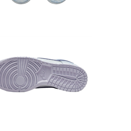
ЗОВНІШНІЙ
популярним
прославитис
класичному 
дизайну взу
з 80-их. І 
ЩОДО АМОР
технологією
оптимальну
малюнок пр
баскетбольн
відповідают
напрямку.