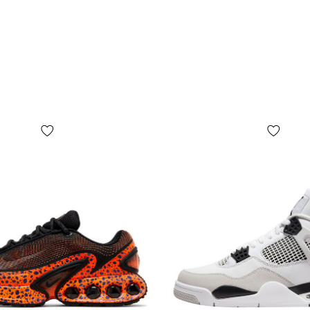
КОМФОРТ:
м'якою накл
підошва cup
будь-яких у
КОЛИ ВЗУТ
абсолютно у
підходить на
останніх к
експлуатуєт
таких кросі
баскетбол.
ДОСТАВКА
Товари дос
Пошта» з
н