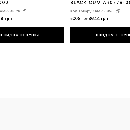
002
BLACK GUM AR0778-0
упаковки, п
AM-881028
Код товару:
ZAM-56496
докладаємо 
8 грн
5008 грн
3644 грн
будь ласка,
країну, часо
ШВИДКА ПОКУПКА
ШВИДКА ПОКУП
магазину;
****У деяки
невеликий р
кастомізова
елементів д
дрібних мал
представлен
про абсолют
дизайну, ско