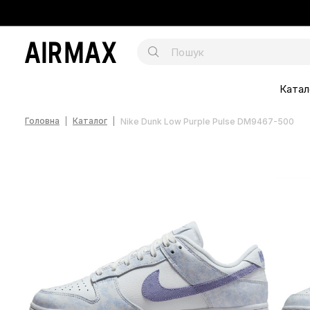
Катал
Головна
Каталог
Nike Dunk Low Purple Pulse DM9467-500