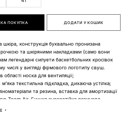
41
КА ПОКУПКА
ДОДАТИ У КОШИК
 шкіра, конструкція буквально пронизана
трочкою та шкіряними накладками (само вони
ам легендарні силуети баскетбольних кросівок
ому числі у вигляді фірмового логотипу свуш.
в області носка для вентиляції;
:
м'яка текстильна підкладка, дихаюча устілка;
іноматеріали та резина, вставка для амортизації
ією Zoom Air. Гнучка зносостійка резинова
psole із високотехнологічним малюнком. Надійно
Е
 додаткової міцності;
Ь:
універсальна;
В’єтнам.