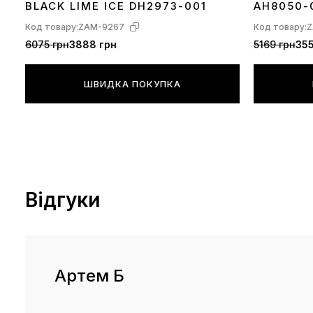
BLACK LIME ICE DH2973-001
AH8050-
Код товару:
ZAM-9267
Код товару:
Z
6075 грн
3888 грн
5169 грн
355
ШВИДКА ПОКУПКА
Відгуки
Артем Б