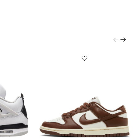
кросівки dunk характерні зручним профілем і
адкою в області посадки гомілки, фірмова
sole забезпечить амортизацію та комфорт за
мов.
И:
ще один цікавий факт про ці кросівки — взуття
нікальне з точки зору сезонності, ідеально
 будь-яку погоду від весни до осені, а за
ліматичних умов наших широт — добре
ься навіть взимку. Ну а природним призначенням
вко звичайно буде скейтбордінг або гра в
/ОПЛАТА:
тавляються транспортною компанією «Нова
аложкою.
Оплата після примірки
та огляду при