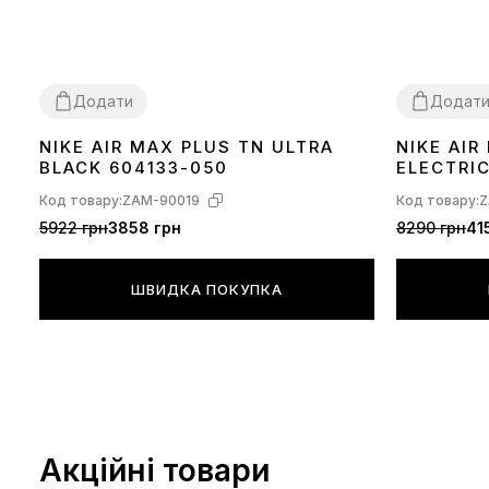
Додати
Додат
NIKE AIR MAX PLUS TN ULTRA
NIKE AI
36
37
38
39
40
41
42
43
44
45
36
37
38
39
BLACK 604133-050
ELECTRI
Код товару:
ZAM-90019
Код товару:
Z
5922 грн
3858 грн
8290 грн
41
ШВИДКА ПОКУПКА
Акційні товари