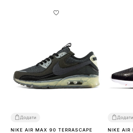
Додати
Додат
NIKE AIR MAX 90 TERRASCAPE
NIKE AIR
36
40
41
42
43
44
45
36
37
38
39