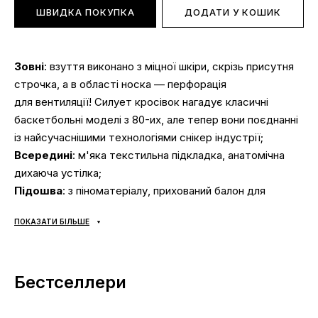
ШВИДКА ПОКУПКА
ДОДАТИ У КОШИК
Зовні
: взуття виконано з міцної шкіри, скрізь присутня
строчка, а в області носка — перфорація
для вентиляції! Силует кросівок нагадує класичні
баскетбольні моделі з 80-их, але тепер вони поєднанні
із найсучаснішими технологіями снікер індустрії;
Всередині
: м'яка текстильна підкладка, анатомічна
дихаюча устілка;
Підошва
: з піноматеріалу, прихований балон для
амортизації за технологією Zoom Air гарантує комфорт
ПОКАЗАТИ БІЛЬШЕ
та безпеку, підошви прошиті та проклеєні за сучасними
технологіями із використанням вискоих температур і
тиску. Підмітка з натуральної резини з чіпким
Бестселлери
візерунком протектора гарантує зчеплення з будь-
якими поверхнями;
Сезонність
: універсальна;