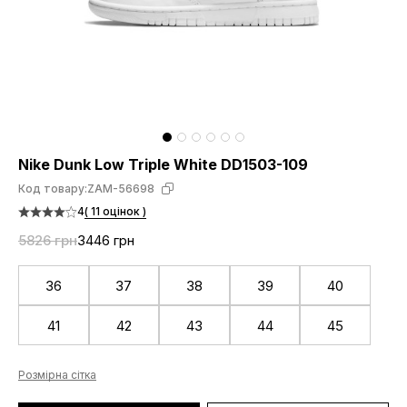
Nike Dunk Low Triple White DD1503-109
Код товару:
ZAM-56698
4
( 11 оцінок )
5826 грн
3446 грн
36
37
38
39
40
41
42
43
44
45
Розмірна сітка