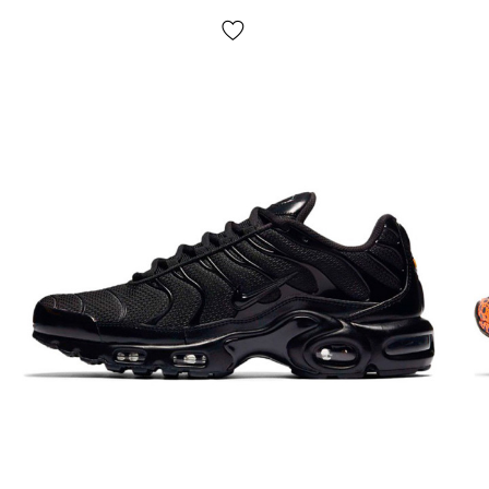
Виробник: В’єтнам.
Доставка:
наложка «Нова Пошта», доставка кросівок
Данк за 1-2 доби.
Самовивозу НЕМАЄ
;
Оплата:
при отриманні, після огляду та примірки взуття
Dunk будь-яким зручним способом (готівка чи карта);
Якщо не підійшло:
відмовтесь від посилки,
ЦЕ
БЕЗКОШТОВНО!
Повернення/обмін:
так, є.
Як визначити розмір кросівок Dunk?