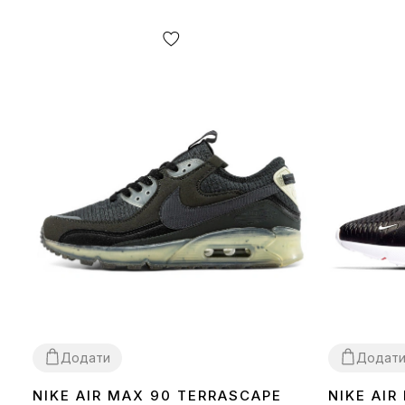
Додати
Додат
NIKE AIR MAX 90 TERRASCAPE
NIKE AIR
36
40
41
42
43
44
45
36
37
38
39