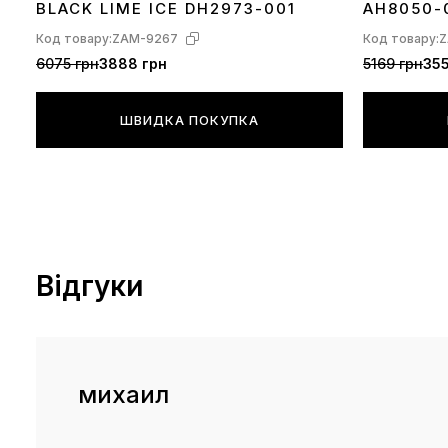
BLACK LIME ICE DH2973-001
AH8050-
Код товару:
ZAM-9267
Код товару:
Z
6075 грн
3888 грн
5169 грн
355
ШВИДКА ПОКУПКА
Відгуки
михаил