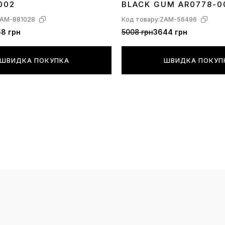
002
BLACK GUM AR0778-0
AM-881028
Код товару:
ZAM-56496
8 грн
5008 грн
3644 грн
ШВИДКА ПОКУПКА
ШВИДКА ПОКУП