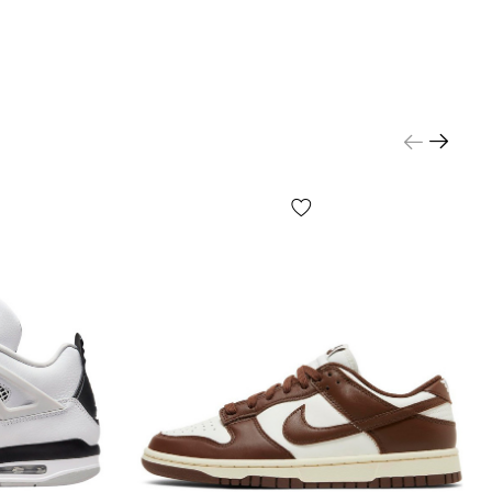
 меню «Розмір взуття» будь-якого вподобаного
а, де у кожного розміру вказано скільки
 за довжиною стопи. Для 100% гарантії можна
 що зазначено на бірках Вашого взуття. Це
 повинні бути кросівки, а дивитися варто на
оже маркуватися як JAPAN або CM) - в цій графі
о в мм або в см довжина устілки Вашого взуття.
- це останній праворуч розмір на бірці кросівок.
слід звернути увагу на те, які EUR (може
 як FR) та USA (іноді маркується як US) розміри
Ваших кросівках.
ідсумки, для правильного визначення розміру
м необхідно: