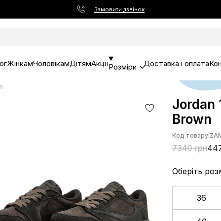
Замовити дзвінок
ог
Жінкам
Чоловікам
Дітям
Акції
Доставка і оплата
Ко
Розміри
n
Jordan 
Brown
Код товару:
ZA
7340 грн
447
Оберіть роз
36