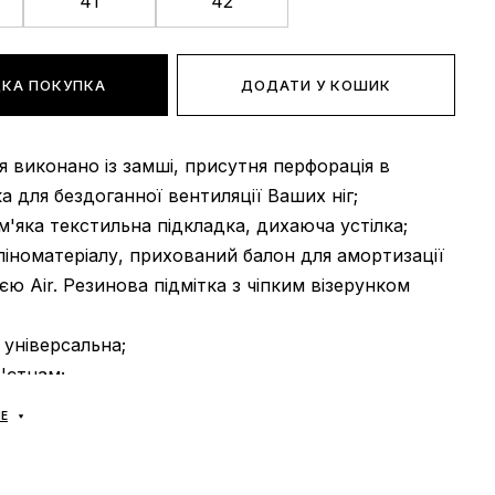
41
42
КА ПОКУПКА
ДОДАТИ У КОШИК
тя виконано із замші, присутня перфорація в
ка для бездоганної вентиляції Ваших ніг;
 м'яка текстильна підкладка, дихаюча устілка;
 піноматеріалу, прихований балон для амортизації
єю Air. Резинова підмітка з чіпким візерунком
: універсальна;
В'єтнам;
аложка «Нова Пошта», доставка кросівок за 1-2
Е
вивозу НЕМАЄ
;
 отриманні, після огляду та примірки взуття