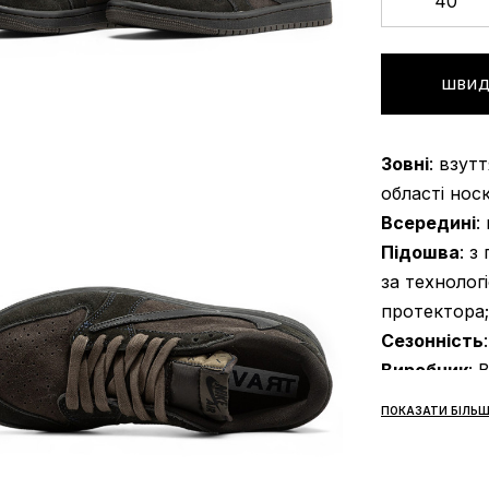
40
ШВИД
Зовні
: взут
області нос
Всередині
:
Підошва
: з
за технологі
протектора;
Сезонність
Виробник
: 
Доставка:
н
ПОКАЗАТИ БІЛЬШ
доби.
Само
Оплата:
при