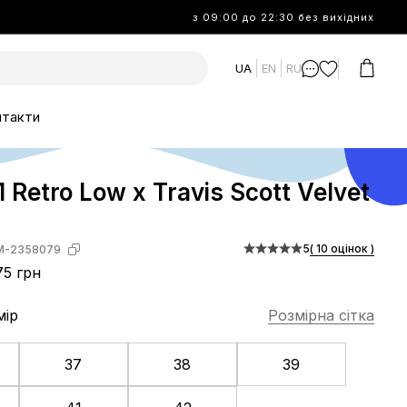
з 09:00 до 22:30 без вихідних
UA
EN
RU
нтакти
1 Retro Low x Travis Scott Velvet
5
( 10 оцінок )
M-2358079
5 грн
мір
Розмірна сітка
37
38
39