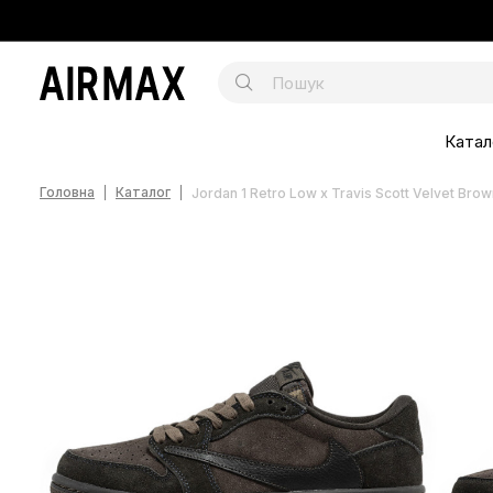
Катал
Головна
Каталог
Jordan 1 Retro Low x Travis Scott Velvet Brow