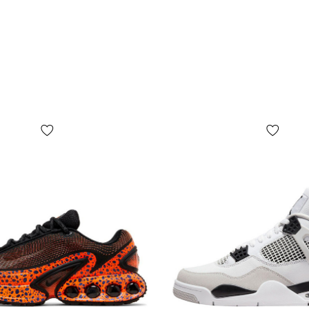
випадаючим
Вам кросівк
сантиметрів
подивитися,
обов'язково
графу JP (м
буде вказан
Як правило 
Крім цього, 
маркуватися
вказані на 
Підіб'ємо п
кросівок Ва