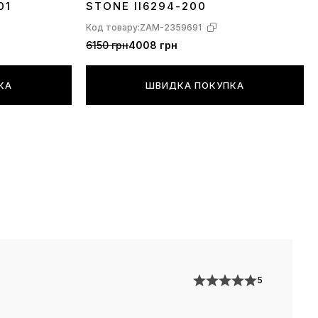
01
STONE II6294-200
Код товару:
ZAM-2359691
6150 грн
4008 грн
КА
ШВИДКА ПОКУПКА
5