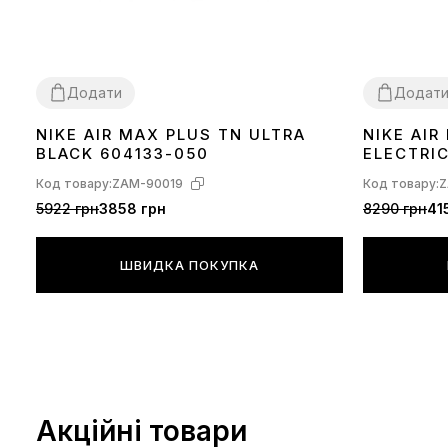
Додати
Додат
NIKE AIR MAX PLUS TN ULTRA
NIKE AI
36
37
38
39
40
41
42
43
44
45
36
37
38
39
BLACK 604133-050
ELECTRI
Код товару:
ZAM-90019
Код товару:
Z
5922 грн
3858 грн
8290 грн
41
ШВИДКА ПОКУПКА
Акційні товари