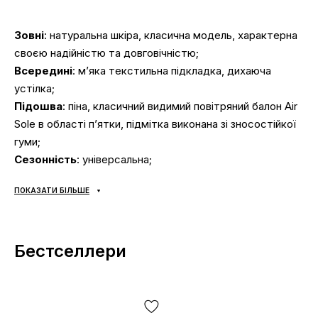
Зовні
: натуральна шкіра, класична модель, характерна
своєю надійністю та довговічністю;
Всередині
: м’яка текстильна підкладка, дихаюча
устілка;
Підошва
: піна, класичний видимий повітряний балон Air
Sole в області п’ятки, підмітка виконана зі зносостійкої
гуми;
Сезонність
: універсальна;
Виробник
: В’єтнам.
ПОКАЗАТИ БІЛЬШЕ
Ми дуже цінуємо Ваш час і тому зібрали добірку
найпоширеніших питань і відповіді на них:
Бестселлери
Доставка/оплата?
Кросівки доставляються
через «Нову Пошту»
наложкою.
Середній час доставки нашого магазину 1–3