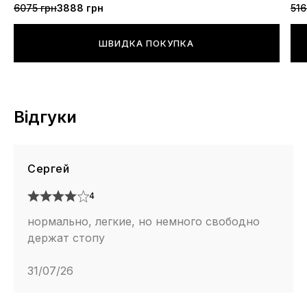
6075 грн
3888 грн
516
ШВИДКА ПОКУПКА
Відгуки
Сергей
4
нормально, легкие, но немного свободно
держат стопу
31/07/26