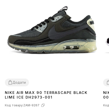
Додати
NIKE AIR MAX 90 TERRASCAPE BLACK
NI
36
40
41
42
43
44
45
3
LIME ICE DH2973-001
00
Код товару:
ZAM-9267
Код