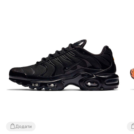
дні.
Самовивозу немає! Оплата відбувається після
примірки взуття
, іноді ми можемо попросити незначну
передоплату
(наприклад — товару немає в наявності у
нас на складі, але є у партнерів)
. Якщо Вам не підійде
що-небудь, просто залиште посилку та не купуйте її,
це абсолютно безкоштовно. Товар
підлягає обміну та
поверненню
(див. умови на стор. «Оплата»).
Розмірна сітка?
У нас великий асортимент взуття і для простоти
використання на сайті представлена ​​узагальнена
розмірна сітка. Для вибору розміру конкретної моделі
слід виміряти Вашу стопу згідно інструкцій на стор.
«Визначити розмір» і далі обрати розмір по
сантиметрам — це найточніший спосіб.
Додати