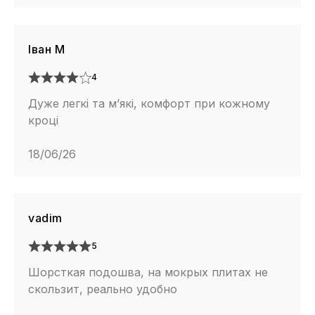
Іван М
4
Дуже легкі та м’які, комфорт при кожному
кроці
18/06/26
vadim
5
Шорсткая подошва, на мокрых плитах не
скользит, реально удобно