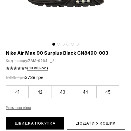
Nike Air Max 90 Surplus Black CN8490-003
Код товару:
ZAM-9264
5
( 10 оцінок )
5385 грн
3738 грн
41
42
43
44
45
Розмірна сітка
ШВИДКА ПОКУПКА
ДОДАТИ У КОШИК