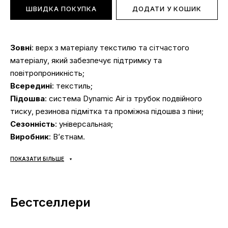
ШВИДКА ПОКУПКА
ДОДАТИ У КОШИК
Зовні
: верх з матеріалу текстилю та сітчастого
матеріалу, який забезпечує підтримку та
повітропроникність;
Всередині
: текстиль;
Підошва
: система Dynamic Air із трубок подвійного
тиску, резинова підмітка та проміжна підошва з піни;
Сезонність
: універсальная;
Виробник
: В’єтнам.
Ми дуже цінуємо Ваш час і тому зібрали добірку
ПОКАЗАТИ БІЛЬШЕ
найпоширеніших питань і відповіді на них:
Бестселлери
Доставка/оплата?
Кросівки доставляються
через «Нову Пошту»