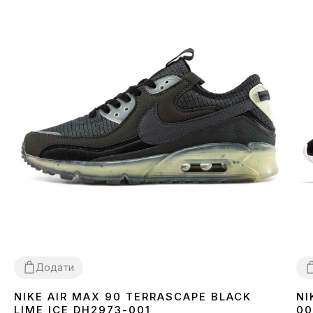
Додати
NIKE AIR MAX 90 TERRASCAPE BLACK
NI
36
40
41
42
43
44
45
3
LIME ICE DH2973-001
00