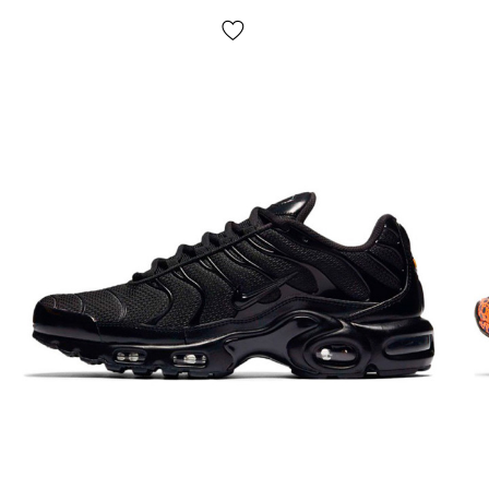
наложкою.
Середній час доставки нашого магазину 1–3
дні.
Самовивозу немає! Оплата відбувається після
примірки взуття
, іноді ми можемо попросити незначну
передоплату
(наприклад — товару немає в наявності у
нас на складі, але є у партнерів)
. Якщо Вам не підійде
що-небудь, просто залиште посилку та не купуйте її,
це абсолютно безкоштовно. Товар
підлягає обміну та
поверненню
(див. умови на стор. «Оплата»).
Розмірна сітка?
У нас великий асортимент взуття і для простоти
використання на сайті представлена ​​узагальнена
розмірна сітка. Для вибору розміру конкретної моделі
слід виміряти Вашу стопу згідно інструкцій на стор.
«Визначити розмір» і далі обрати розмір по
сантиметрам — це найточніший спосіб.