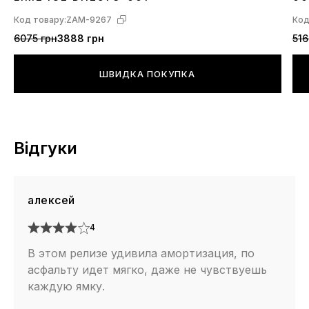
Код товару:
ZAM-9267
Код
6075 грн
3888 грн
516
ШВИДКА ПОКУПКА
Відгуки
алексей
4
В этом релизе удивила амортизация, по
асфальту идет мягко, даже не чувствуешь
каждую ямку.