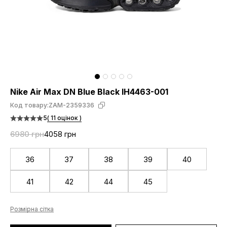
Nike Air Max DN Blue Black IH4463-001
Код товару:
ZAM-2359336
5
( 11 оцінок )
6980 грн
4058 грн
36
37
38
39
40
41
42
44
45
Розмірна сітка