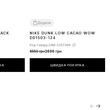
Додати
LACK
NIKE DUNK LOW CACAO WOW
36
37
38
39
40
41
42
43
44
45
DD1503-124
Код товару:
ZAM-2357399
6550 грн
3896 грн
КА
ШВИДКА ПОКУПКА