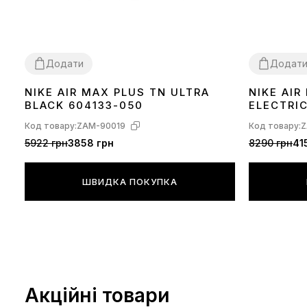
Додати
Додат
NIKE AIR MAX PLUS TN ULTRA
NIKE AI
36
37
38
39
40
41
42
43
44
45
36
37
38
39
BLACK 604133-050
ELECTRI
Код товару:
ZAM-90019
Код товару:
Z
5922 грн
3858 грн
8290 грн
41
ШВИДКА ПОКУПКА
Акційні товари