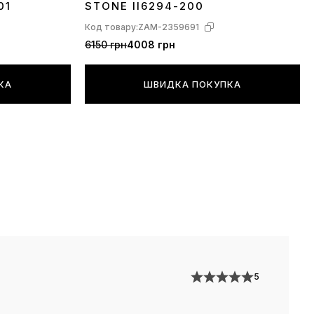
01
STONE II6294-200
Код товару:
ZAM-2359691
6150 грн
4008 грн
КА
ШВИДКА ПОКУПКА
5