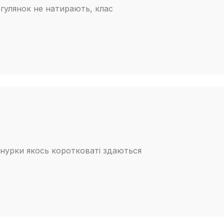
огулянок не натирають, клас
шнурки якось коротковаті здаються