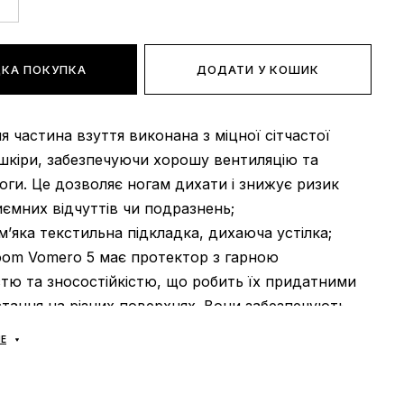
КА ПОКУПКА
ДОДАТИ У КОШИК
ня частина взуття виконана з міцної сітчастої
шкіри, забезпечуючи хорошу вентиляцію та
оги. Це дозволяє ногам дихати і знижує ризик
ємних відчуттів чи подразнень;
 м’яка текстильна підкладка, дихаюча устілка;
oom Vomero 5 має протектор з гарною
тю та зносостійкістю, що робить їх придатними
тання на різних поверхнях. Вони забезпечують
ь та підтримку стопи, що особливо важливо під
Е
вних тренувань чи тривалих пробіжок;
: універсальна;
В’єтнам.