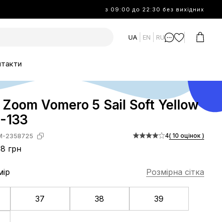
з 09:00 до 22:30 без вихідних
UA
EN
RU
нтакти
r Zoom Vomero 5 Sail Soft Yellow
-133
4
( 10 оцінок )
M-2358725
8 грн
мір
Розмірна сітка
37
38
39