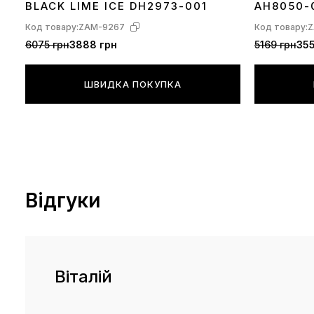
BLACK LIME ICE DH2973-001
AH8050-
Код товару:
ZAM-9267
Код товару:
Z
6075 грн
3888 грн
5169 грн
355
ШВИДКА ПОКУПКА
Відгуки
Віталій