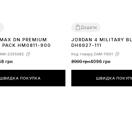
и
Додати
R MAX DN PREMIUM
JORDAN 4 MILITARY B
40
41
42
43
44
45
36
37
38
39
40
41
42
43
44
C PACK HM0811-900
DH6927-111
AM-2355082
Код товару:
ZAM-11001
58 грн
8900 грн
4096 грн
ШВИДКА ПОКУПКА
ШВИДКА ПОКУП