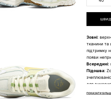
40
ШВИД
Зовні
: верх
тканини та 
підтримку н
появи непри
Всередині
:
Підошва
: Z
зчеплюваніс
для викорис
стабільніст
ПОКАЗАТИ БІЛЬШ
час інтенси
Сезонність
Виробник
: 