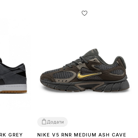
Додати
RK GREY
NIKE V5 RNR MEDIUM ASH CAVE
36
37
38
39
40
41
42
43
44
45