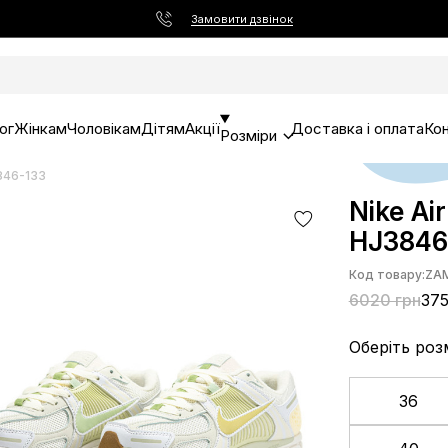
Замовити дзвінок
ог
Жінкам
Чоловікам
Дітям
Акції
Доставка і оплата
Ко
Розміри
3846-133
Nike Ai
HJ3846
Код товару:
ZA
6020 грн
375
Оберіть роз
36