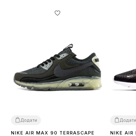
Додати
Додат
NIKE AIR MAX 90 TERRASCAPE
NIKE AIR
36
40
41
42
43
44
45
36
37
38
39