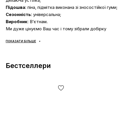
дихаюча устілка;
Підошва
: піна, підмітка виконана зі зносостійкої гуми;
Сезонність
: універсальна;
Виробник
: В’єтнам.
Ми дуже цінуємо Ваш час і тому зібрали добірку
найпоширеніших питань і відповіді на них:
ПОКАЗАТИ БІЛЬШЕ
Доставка/оплата?
Бестселлери
Кросівки доставляються
через «Нову Пошту»
наложкою.
Середній час доставки нашого магазину 1–3
дні.
Самовивозу немає! Оплата відбувається після
примірки взуття
, іноді ми можемо попросити незначну
передоплату
(наприклад — товару немає в наявності у
нас на складі, але є у партнерів)
. Якщо Вам не підійде
що-небудь, просто залиште посилку та не купуйте її,
це абсолютно безкоштовно. Товар
підлягає обміну та