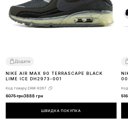
Додати
NIKE AIR MAX 90 TERRASCAPE BLACK
NI
36
40
41
42
43
44
45
3
LIME ICE DH2973-001
00
Код товару:
ZAM-9267
Код
6075 грн
3888 грн
516
ШВИДКА ПОКУПКА