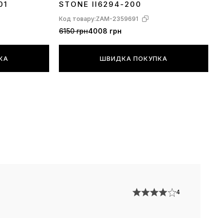
01
STONE II6294-200
Код товару:
ZAM-2359691
6150 грн
4008 грн
КА
ШВИДКА ПОКУПКА
4