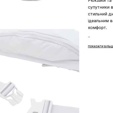
Рюкзаки та 
супутники в
стильний ди
ідеальним в
комфорт.
Рюкзаки та 
ПОКАЗАТИ БІЛЬШ
Стиль:
Рюкз
асортименті
аксесуар, я
Функціонал
урахуванням
відділення,
носіння та 
Якість:
Nike
сучасні тех
довговічніст