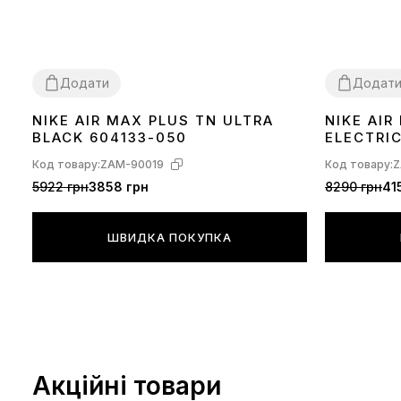
Додати
Додат
NIKE AIR MAX PLUS TN ULTRA
NIKE AI
36
37
38
39
40
41
42
43
44
45
36
37
38
39
BLACK 604133-050
ELECTRI
Код товару:
ZAM-90019
Код товару:
Z
5922 грн
3858 грн
8290 грн
41
ШВИДКА ПОКУПКА
Акційні товари