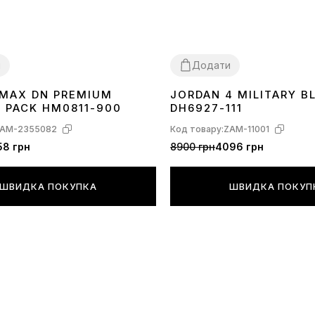
и
Додати
R MAX DN PREMIUM
JORDAN 4 MILITARY B
40
41
42
43
44
45
36
37
38
39
40
41
42
43
44
C PACK HM0811-900
DH6927-111
AM-2355082
Код товару:
ZAM-11001
58 грн
8900 грн
4096 грн
ШВИДКА ПОКУПКА
ШВИДКА ПОКУП