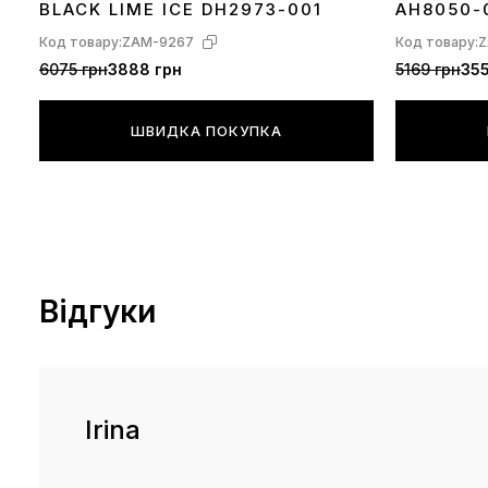
BLACK LIME ICE DH2973-001
AH8050-
Код товару:
ZAM-9267
Код товару:
Z
6075 грн
3888 грн
5169 грн
355
ШВИДКА ПОКУПКА
Відгуки
Irina